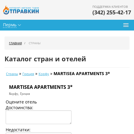
ПОДДЕРЖКА КЛИЕНТОВ
(342) 255-42-17
Пермь
Туры из Перми
ГЛАВНАЯ
СТРАНЫ
Подбор тура
Каталог стран и отелей
Горящие туры
»
»
»
MARTISEA APARTMENTS 3*
Страны
Греция
Корфу
Календарь туров
MARTISEA APARTMENTS 3*
Цены дня
Корфу,
Греция
Страны
Оцените отель
Достоинства:
Как купить
О нас
Недостатки: