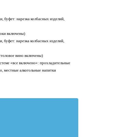
и, буфет: нарезка колбасных изделий,
соки включены)
и, буфет: нарезка колбасных изделий,
 столовое вино включены)
истеме «все включено»: прохладительные
во, местные алкогольные напитки