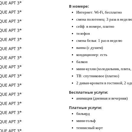
В номере:
Интернет: Wi-Fi, бесплатно
смена полотенец: 3 раза в недел
сейф: в номере, платно
телефон
смена белья: 1 раз в неделю
ванна (с душем)
кондиционер: есть
балкон
мини-кухня (холодильник, плита,
ТВ: спутниковое (платно)
2 диван-кровати в гостиной, 2 о
Бесплатные услуги:
анимация (дневная и вечерняя)
Платные услуги:
бильярд
мини-гольф
теннисный корт