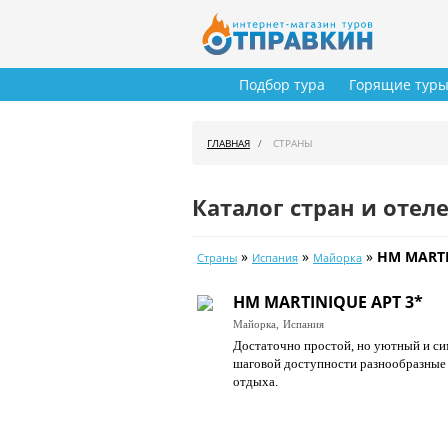
Подбор тура
Горящие тур
ГЛАВНАЯ
СТРАНЫ
Каталог стран и отел
»
»
»
HM MARTI
Страны
Испания
Майорка
HM MARTINIQUE APT 3*
Майорка,
Испания
Достаточно простой, но уютный и сим
шаговой доступности разнообразные к
отдыха.