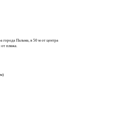
ра города Пальма, в 50 м от центра
 от пляжа.
м)