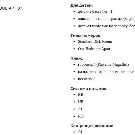
Для детей:
детские бассейны: 1
анимационная программа для де
детская кроватка: по запросу, бе
Типы номеров:
Standard DBL Room
One Bedroom Apart.
Пляж:
городской (Playa de Magalluf)
на пляже зонтики, шезлонги: пла
песчаный
Система питания:
BB
HB
AI
RO
Концепция питания:
AI