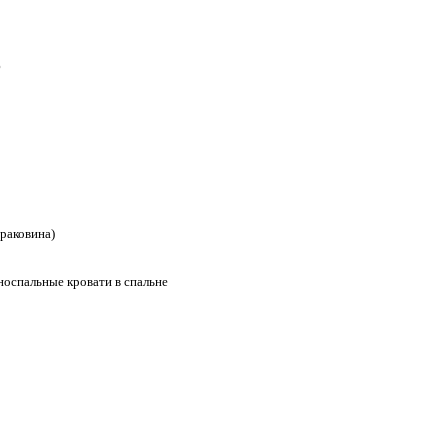
ю
 раковина)
дноспальные кровати в спальне