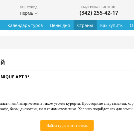
ПОДДЕРЖКА КЛИЕНТОВ
ВАШ ГОРОД
(342) 255-42-17
Пермь
ы
Календарь туров
Цены дня
Страны
Как купить
О
ей
NIQUE APT 3*
патичный апарт-отель в тихом уголке курорта. Просторные апартаменты, хор
афе, бары, дискотеки, но в самом отеле тихо. Хорошо подойдет как для семейн
Найти туры в этот отель