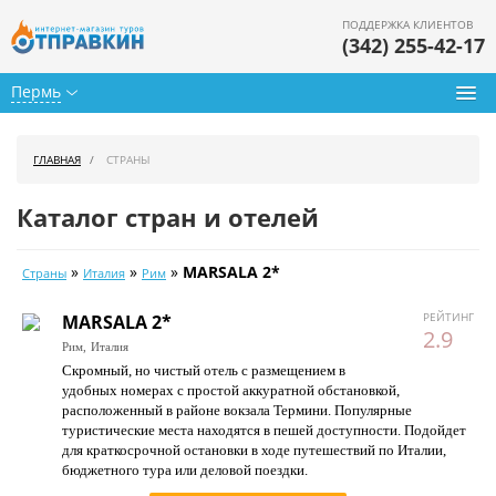
ПОДДЕРЖКА КЛИЕНТОВ
(342) 255-42-17
Пермь
Туры из Перми
ГЛАВНАЯ
СТРАНЫ
Подбор тура
Каталог стран и отелей
Горящие туры
»
»
»
MARSALA 2*
Страны
Италия
Рим
Календарь туров
РЕЙТИНГ
MARSALA 2*
Цены дня
2.9
Рим,
Италия
Скромный, но чистый отель с размещением в
Страны
удобных номерах с простой аккуратной обстановкой,
расположенный в районе вокзала Термини. Популярные
Как купить
туристические места находятся в пешей доступности. Подойдет
для краткосрочной остановки в ходе путешествий по Италии,
О нас
бюджетного тура или деловой поездки.