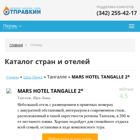
ПОДДЕРЖКА КЛИЕНТОВ
(342) 255-42-17
Пермь
Туры из Перми
ГЛАВНАЯ
СТРАНЫ
Подбор тура
Каталог стран и отелей
Горящие туры
»
» Тангалле »
MARS HOTEL TANGALLE 2*
Страны
Шри Ланка
Календарь туров
РЕЙТИНГ
MARS HOTEL TANGALLE 2*
Цены дня
4.5
Тангалле,
Шри-Ланка
Небольшой отель с размещением в приятных номерах
Страны
с аккуратной обстановкой, интерьером в современном стиле,
расположенный в тихой окрестности региона Тангалла, в 200 м
Как купить
от песчаного пляжа. Хорошо подойдет для спокойного отдыха
всей семьей, остановки в ходе комплексного тура.
О нас
Найти туры в этот отель