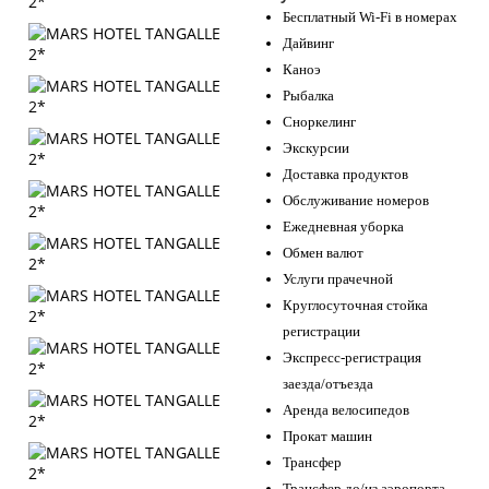
Бесплатный Wi-Fi в номерах
Дайвинг
Каноэ
Рыбалка
Сноркелинг
Экскурсии
Доставка продуктов
Обслуживание номеров
Ежедневная уборка
Обмен валют
Услуги прачечной
Круглосуточная стойка
регистрации
Экспресс-регистрация
заезда/отъезда
Аренда велосипедов
Прокат машин
Трансфер
Трансфер до/из аэропорта