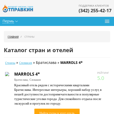
ПОДДЕРЖКА КЛИЕНТОВ
(342) 255-42-17
Пермь
Туры из Перми
ГЛАВНАЯ
СТРАНЫ
Подбор тура
Каталог стран и отелей
Горящие туры
»
» Братислава »
MARROLS 4*
Страны
Словакия
Календарь туров
РЕЙТИНГ
MARROLS 4*
Цены дня
5.0
Братислава,
Словакия
Красивый отель рядом с историческими кварталами
Страны
Братиславы. Интересные интерьеры, хороший набор услуг, в
пешей доступности достопримечательности и популярные
Как купить
туристические уголки города. Для спокойного отдыха после
экскурсий и прогулок по городу.
О нас
Найти туры в этот отель