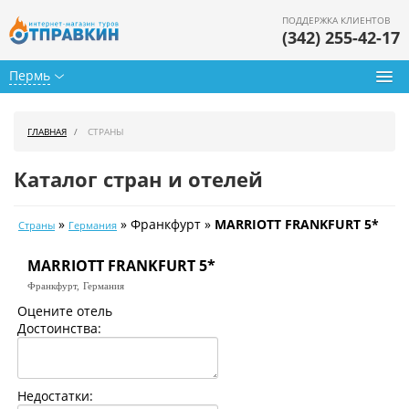
ПОДДЕРЖКА КЛИЕНТОВ
(342) 255-42-17
Пермь
Туры из Перми
ГЛАВНАЯ
СТРАНЫ
Подбор тура
Каталог стран и отелей
Горящие туры
»
» Франкфурт »
MARRIOTT FRANKFURT 5*
Страны
Германия
Календарь туров
MARRIOTT FRANKFURT 5*
Цены дня
Франкфурт,
Германия
Страны
Оцените отель
Достоинства:
Как купить
О нас
Недостатки: