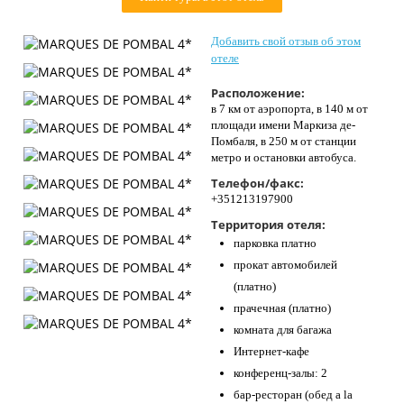
Контакты
Добавить свой отзыв об этом
отеле
Расположение:
в 7 км от аэропорта, в 140 м от
площади имени Маркиза де-
Помбаля, в 250 м от станции
метро и остановки автобуса.
Телефон/факс:
+351213197900
Территория отеля:
парковка платно
прокат автомобилей
(платно)
прачечная (платно)
комната для багажа
Интернет-кафе
конференц-залы: 2
бар-ресторан (обед a la