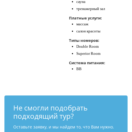
сауна
тренажерный зал
Платные услуги:
массаж
салон красоты
Типы номеров:
Double Room
Superior Room
Система питания:
BB
Не смогли подобрать
подходящий тур?
Оставьте заявку, и мы найдем то, что Вам нужно.