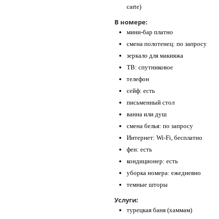
carte)
В номере:
мини-бар платно
смена полотенец: по запросу
зеркало для макияжа
ТВ: спутниковое
телефон
сейф: есть
письменный стол
ванна или душ
смена белья: по запросу
Интернет: Wi-Fi, бесплатно
фен: есть
кондиционер: есть
уборка номера: ежедневно
темные шторы
Услуги:
турецкая баня (хаммам)