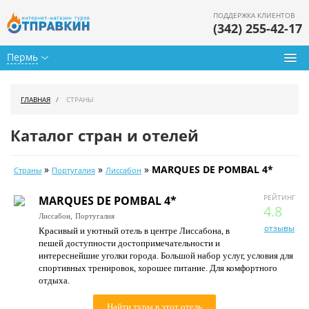
ПОДДЕРЖКА КЛИЕНТОВ
(342) 255-42-17
Пермь
Туры из Перми
ГЛАВНАЯ
СТРАНЫ
Подбор тура
Каталог стран и отелей
Горящие туры
»
»
»
MARQUES DE POMBAL 4*
Страны
Португалия
Лиссабон
Календарь туров
РЕЙТИНГ
MARQUES DE POMBAL 4*
Цены дня
4.8
Лиссабон,
Португалия
отзывы
Красивый и уютный отель в центре Лиссабона, в
Страны
пешей доступности достопримечательности и
интереснейшие уголки города. Большой набор услуг, условия для
Как купить
спортивных тренировок, хорошее питание. Для комфортного
отдыха.
О нас
Найти туры в этот отель