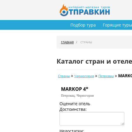
Подбор тура
Горящие тур
ГЛАВНАЯ
СТРАНЫ
Каталог стран и отел
»
»
»
MARKO
Страны
Черногория
Петровац
MARKOP 4*
Петровац,
Черногория
Оцените отель
Достоинства:
Недостатки: