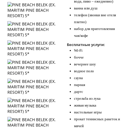
вода, пиво – ежедневно)
ванна или душ
телефон (звонки вне отеля
платно)
набор для приготовления
чая/кофе
Бесплатные услуги:
Wi-Fi
бочче
вечернее шоу
водное поло
сауна
парная
дартс
стрельба из лука
живая музыка
настольные игры
прокат теннисных ракеток и
мячей