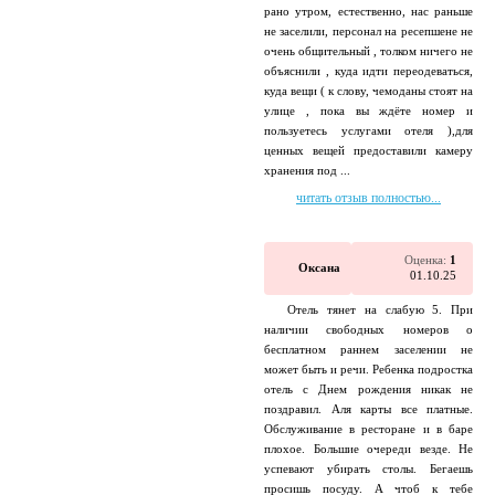
рано утром, естественно, нас раньше
не заселили, персонал на ресепшене не
очень общительный , толком ничего не
объяснили , куда идти переодеваться,
куда вещи ( к слову, чемоданы стоят на
улице , пока вы ждёте номер и
пользуетесь услугами отеля ),для
ценных вещей предоставили камеру
хранения под ...
читать отзыв полностью...
Оценка:
1
Оксана
01.10.25
Отель тянет на слабую 5. При
наличии свободных номеров о
бесплатном раннем заселении не
может быть и речи. Ребенка подростка
отель с Днем рождения никак не
поздравил. Аля карты все платные.
Обслуживание в ресторане и в баре
плохое. Большие очереди везде. Не
успевают убирать столы. Бегаешь
просишь посуду. А чтоб к тебе