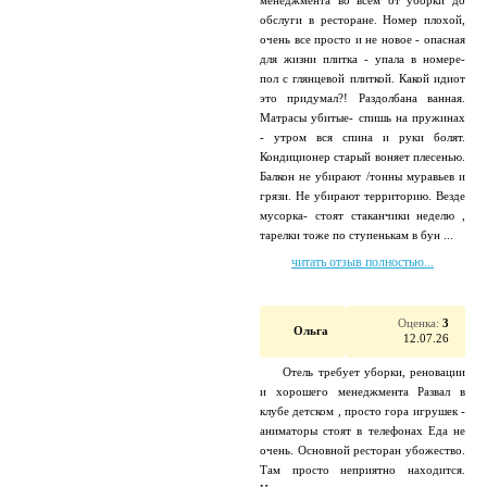
менеджмента во всем от уборки до
обслуги в ресторане. Номер плохой,
очень все просто и не новое - опасная
для жизни плитка - упала в номере-
пол с глянцевой плиткой. Какой идиот
это придумал?! Раздолбана ванная.
Матрасы убитые- спишь на пружинах
- утром вся спина и руки болят.
Кондиционер старый воняет плесенью.
Балкон не убирают /тонны муравьев и
грязи. Не убирают территорию. Везде
мусорка- стоят стаканчики неделю ,
тарелки тоже по ступенькам в бун ...
читать отзыв полностью...
Оценка:
3
Ольга
12.07.26
Отель требует уборки, реновации
и хорошего менеджмента Развал в
клубе детском , просто гора игрушек -
аниматоры стоят в телефонах Еда не
очень. Основной ресторан убожество.
Там просто неприятно находится.