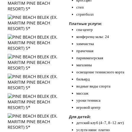
кроссфит
степ
стритболл
Платные услуги:
спа-центр
конференц-залы: 24
химчистка
прачечная
парикмахерская
магазины
освещение теннисного корта
бильярд
водные виды спорта
массаж
уроки тенниса
игровой центр
Для детей:
детский клуб (4–7, 8–12 лет)
услуги няни: платно