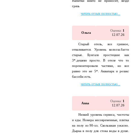
Напитки никто не приносит, везде
грязь
читать отзыв полностью...
Оценка:
1
Ольга
12.07.26
Старый отель, все грязное,
отваливается. Уровень колхоза.багги
старые. Бунгало простецкие как
3*.дешево просто. В отеле что то
поремонтировали частями, но все
равно это не 5*. Аквапарк и релакс
бассейн есть.
читать отзыв полностью...
Оценка:
1
Anna
12.07.26
Низкий уровень сервиса, чистоты
и еды. Номера несовременные, плитка
на полу из 90-хх. Скользакая ужасно.
Дырка в полу для стока воды в душе.