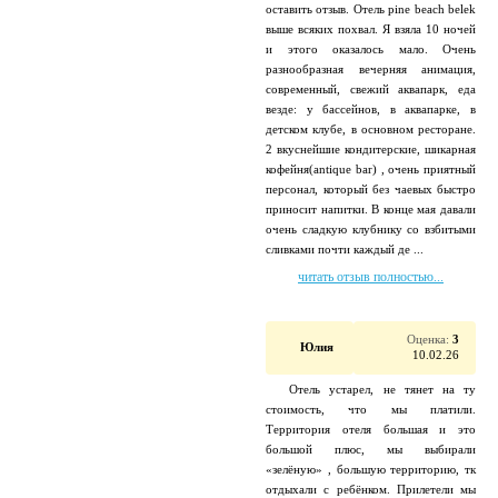
оставить отзыв. Отель pine beach belek
выше всяких похвал. Я взяла 10 ночей
и этого оказалось мало. Очень
разнообразная вечерняя анимация,
современный, свежий аквапарк, еда
везде: у бассейнов, в аквапарке, в
детском клубе, в основном ресторане.
2 вкуснейшие кондитерские, шикарная
кофейня(antique bar) , очень приятный
персонал, который без чаевых быстро
приносит напитки. В конце мая давали
очень сладкую клубнику со взбитыми
сливками почти каждый де ...
читать отзыв полностью...
Оценка:
3
Юлия
10.02.26
Отель устарел, не тянет на ту
стоимость, что мы платили.
Территория отеля большая и это
большой плюс, мы выбирали
«зелёную» , большую территорию, тк
отдыхали с ребёнком. Прилетели мы