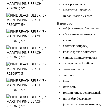
снек-рестораны: 3
MedWorld Talasso &
Rehabilitation Center
В номере:
сейф: в номере, бесплатно
обслуживание номеров:
платно
халат (по запросу)
пол: ковровое покрытие
банные принадлежности
электрический чайник
телевизор: есть
тапочки
балкон
фен: есть
кондиционер: центральный
мини-бар бесплатно
(прохладительные напитки,