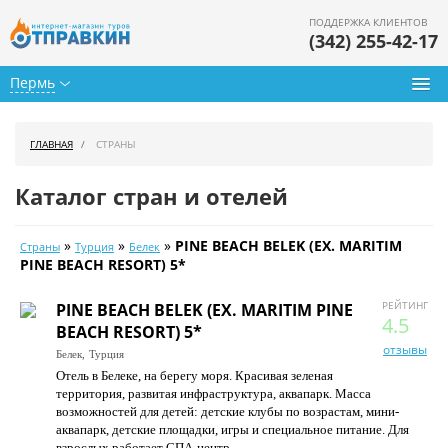
ПОДДЕРЖКА КЛИЕНТОВ
(342) 255-42-17
Пермь
Туры из Перми
ГЛАВНАЯ
СТРАНЫ
Подбор тура
Каталог стран и отелей
Горящие туры
»
»
»
PINE BEACH BELEK (EX. MARITIM
Страны
Турция
Белек
Календарь туров
PINE BEACH RESORT) 5*
Цены дня
РЕЙТИНГ
PINE BEACH BELEK (EX. MARITIM PINE
4.5
BEACH RESORT) 5*
Страны
отзывы
Белек,
Турция
Отель в Белеке, на берегу моря. Красивая зеленая
Как купить
территория, развитая инфраструктура, аквапарк. Масса
возможностей для детей: детские клубы по возрастам, мини-
О нас
аквапарк, детские площадки, игры и специальное питание. Для
взрослых работает СПА-центр.