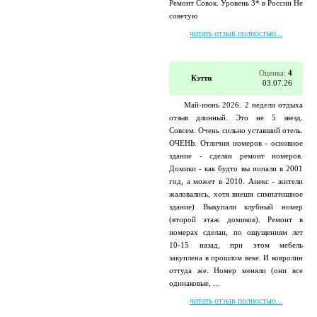
Ремонт Совок. Уровень 3* в России Не
советую
читать отзыв полностью...
Оценка:
4
Кэтти
03.07.26
Май-июнь 2026. 2 недели отдыха
отзыв длинный. Это не 5 звезд.
Совсем. Очень сильно уставший отель.
ОЧЕНЬ. Отличия номеров - основное
здание - сделан ремонт номеров.
Домики - как будто вы попали в 2001
год, а может в 2010. Анекс - жители
жаловались, хотя внешн симпатишное
здание) Выкупали клубный номер
(второй этаж домиков). Ремонт в
номерах сделан, по ощущениям лет
10-15 назад, при этом мебель
закуплена в прошлом веке. И ковролин
оттуда же. Номер меняли (они все
одинаковые, ...
читать отзыв полностью...