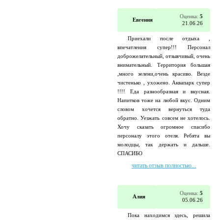
Оценка:
5
Евгения
21.06.26
Приехали после отдыха ,
впечатления супер!!! Персонал
доброжелательный, отзывчивый, очень
внимательный. Территория большая
,много зелени,очень красиво. Везде
чистенько , ухожено. Аквапарк супер
!!!! Еда разнообразная и вкусная.
Напитков тоже на любой вкус. Одним
словом хочется вернуться туда
обратно. Уезжать совсем не хотелось.
Хочу сказать огромное спасибо
персоналу этого отеля. Ребята вы
молодцы, так держать и дальше.
СПАСИБО
читать отзыв полностью...
Оценка:
5
Алия
05.06.26
Пока находимся здесь, решила