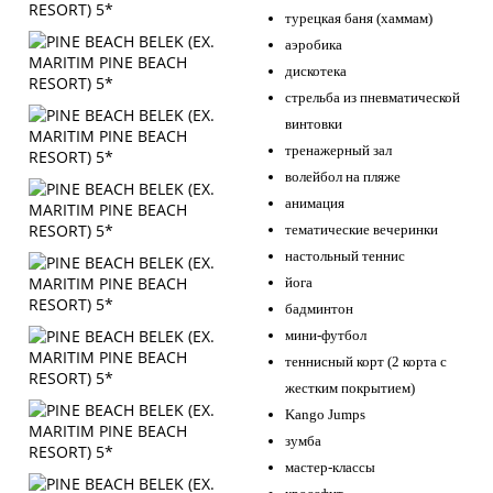
турецкая баня (хаммам)
аэробика
дискотека
стрельба из пневматической
винтовки
тренажерный зал
волейбол на пляже
анимация
тематические вечеринки
настольный теннис
йога
бадминтон
мини-футбол
теннисный корт (2 корта с
жестким покрытием)
Kango Jumps
зумба
мастер-классы