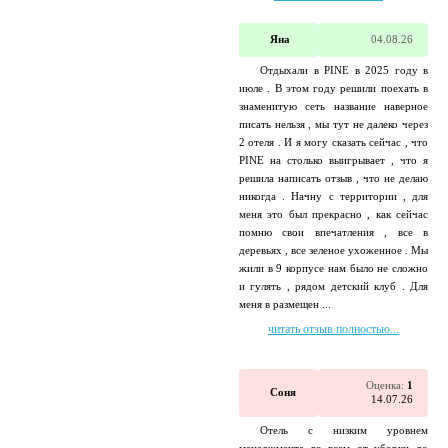
Яна
04.08.26
Отдыхали в PINE в 2025 году в
июле . В этом году решили поехать в
знаменитую сеть название наверное
писать нельзя , мы тут не далеко через
2 отеля . И я могу сказать сейчас , что
PINE на столько выигрывает , что я
решила написать отзыв , что не делаю
никогда . Начну с территории , для
меня это был прекрасно , как сейчас
помню свои впечатления , все в
деревьях , все зеленое ухоженное . Мы
жили в 9 корпусе нам было не сложно
и гулять , рядом детский клуб . Для
меня в размещен ...
читать отзыв полностью...
Оценка:
1
Соня
14.07.26
Отель с низким уровнем