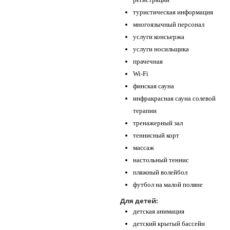
туристическая информация
многоязычный персонал
услуги консьержа
услуги носильщика
прачечная
Wi-Fi
финская сауна
инфракрасная сауна солевой
терапии
тренажерный зал
теннисный корт
массаж
настольный теннис
пляжный волейбол
футбол на малой поляне
Для детей:
детская анимация
детский крытый бассейн