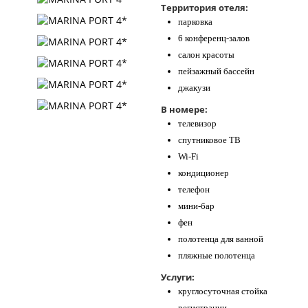
Территория отеля:
парковка
6 конференц-залов
салон красоты
пейзажный бассейн
джакузи
В номере:
телевизор
спутниковое ТВ
Wi-Fi
кондиционер
телефон
мини-бар
фен
полотенца для ванной
пляжные полотенца
Услуги:
круглосуточная стойка
регистрации