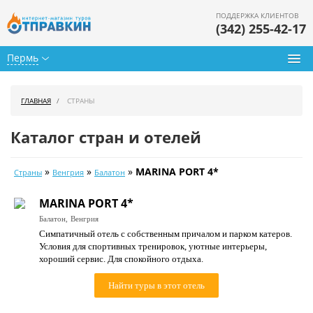
ПОДДЕРЖКА КЛИЕНТОВ
(342) 255-42-17
Пермь
Туры из Перми
ГЛАВНАЯ
СТРАНЫ
Подбор тура
Каталог стран и отелей
Горящие туры
»
»
»
MARINA PORT 4*
Страны
Венгрия
Балатон
Календарь туров
MARINA PORT 4*
Цены дня
Балатон,
Венгрия
Симпатичный отель с собственным причалом и парком катеров.
Страны
Условия для спортивных тренировок, уютные интерьеры,
хороший сервис. Для спокойного отдыха.
Как купить
Найти туры в этот отель
О нас