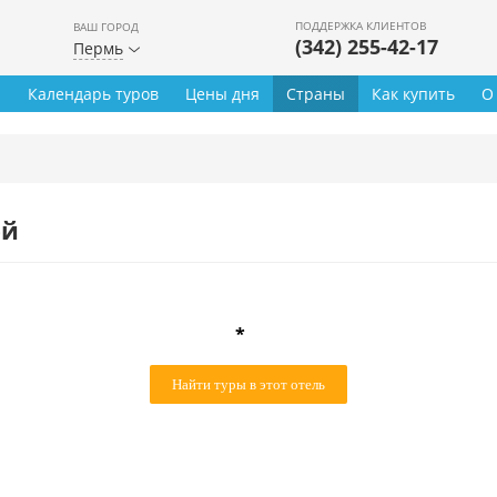
ПОДДЕРЖКА КЛИЕНТОВ
ВАШ ГОРОД
(342) 255-42-17
Пермь
ы
Календарь туров
Цены дня
Страны
Как купить
О
ей
*
Найти туры в этот отель