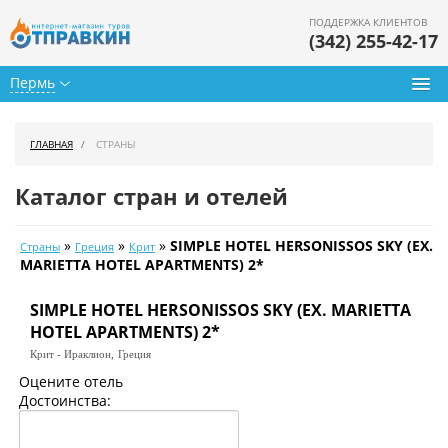
ПОДДЕРЖКА КЛИЕНТОВ
(342) 255-42-17
Пермь
Туры из Перми
ГЛАВНАЯ
СТРАНЫ
Подбор тура
Каталог стран и отелей
Горящие туры
»
»
»
SIMPLE HOTEL HERSONISSOS SKY (EX.
Страны
Греция
Крит
Календарь туров
MARIETTA HOTEL APARTMENTS) 2*
Цены дня
SIMPLE HOTEL HERSONISSOS SKY (EX. MARIETTA
HOTEL APARTMENTS) 2*
Страны
Крит - Ираклион,
Греция
Оцените отель
Как купить
Достоинства:
О нас