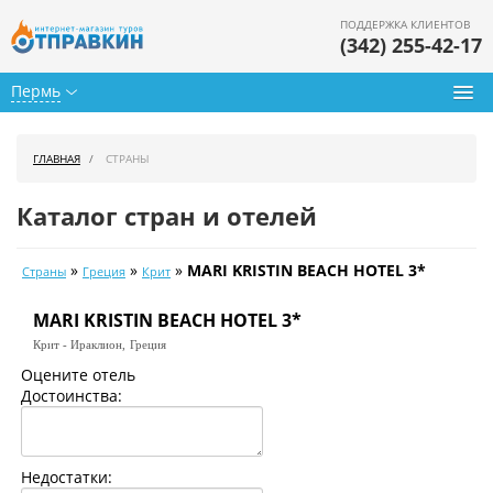
ПОДДЕРЖКА КЛИЕНТОВ
(342) 255-42-17
Пермь
Туры из Перми
ГЛАВНАЯ
СТРАНЫ
Подбор тура
Каталог стран и отелей
Горящие туры
»
»
»
MARI KRISTIN BEACH HOTEL 3*
Страны
Греция
Крит
Календарь туров
MARI KRISTIN BEACH HOTEL 3*
Цены дня
Крит - Ираклион,
Греция
Страны
Оцените отель
Достоинства:
Как купить
О нас
Недостатки: