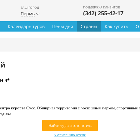
ПОДДЕРЖКА КЛИЕНТОВ
ВАШ ГОРОД
(342) 255-42-17
Пермь
ы
Календарь туров
Цены дня
Страны
Как купить
О
ей
H 4*
 центра курорта Сусс. Обширная территория с роскошным парком, спортивные 
отдыха.
Найти туры в этот отель
к описанию отеля