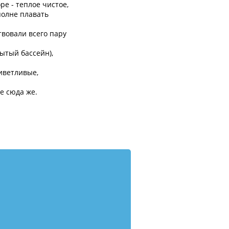
ре - теплое чистое,
полне плавать
твовали всего пару
рытый бассейн),
риветливые,
е сюда же.