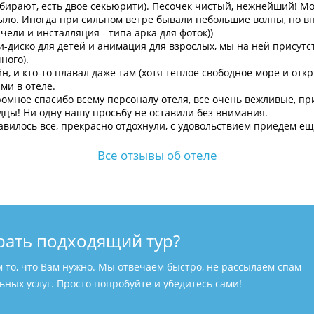
убирают, есть двое секьюрити). Песочек чистый, нежнейший! Мо
было. Иногда при сильном ветре бывали небольшие волны, но в
чели и инсталляция - типа арка для фоток))
-диско для детей и анимация для взрослых, мы на ней присутс
ного).
н, и кто-то плавал даже там (хотя теплое свободное море и отк
ми в отеле.
ромное спасибо всему персоналу отеля, все очень вежливые, п
дцы! Ни одну нашу просьбу не оставили без внимания.
вилось всё, прекрасно отдохнули, с удовольствием приедем ещ
Все отзывы об отеле
рать подходящий тур?
м то, что Вам нужно. Мы отвечаем быстро, не рассылаем спам
ных услуг. Просто попробуйте и убедитесь сами!