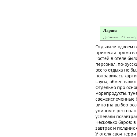
Лариса
Добавлено: 23 сентяб
Отдыхали вдвоем в 
принесли прямо в 
Гостей в отеле был
персонал, по-русс
всего отдыха не бы
понравилась картин
сауна, обмен валют
Отдельно про основ
морепродукты, туне
свежеиспеченные б
вино (на выбор ро
ужином в ресторане
успевали позавтрак
Несколько баров: в
завтрак и полдник
У отеля своя терр