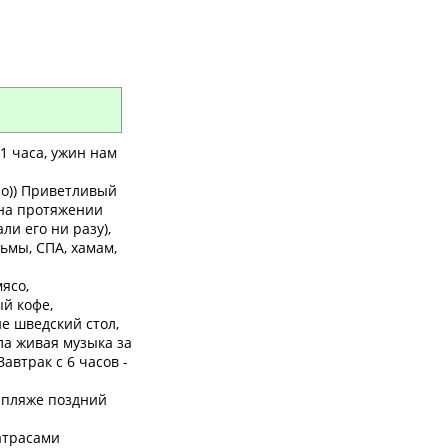
1 часа, ужин нам
дно)) Приветливый
 на протяжении
ли его ни разу),
льмы, СПА, хамам,
ясо,
ый кофе,
е шведский стол,
ла живая музыка за
автрак с 6 часов -
а пляже поздний
атрасами