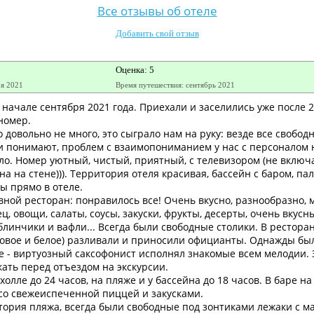
Все отзывы об отеле
Добавить свой отзыв
Оценка: 5
ря 2021
Время путешествия: сентябрь 2021
начале сентября 2021 года. Приехали и заселились уже после 2
номер.
о довольно не много, это сыграло нам на руку: везде все свобо
ки понимают, проблем с взаимопониманием у нас с персоналом
ло. Номер уютный, чистый, приятный, с телевизором (не включа
а на стене))). Территория отеля красивая, бассейн с баром, па
ы прямо в отеле.
ной ресторан: понравилось все! Очень вкусно, разнообразно, м
ц, овощи, салаты, соусы, закуски, фрукты, десерты, очень вкусн
линчики и вафли... Всегда были свободные столики. В ресторан
зовое и белое) разливали и приносили официанты. Однажды бы
 - виртуозный саксофонист исполнял знакомые всем мелодии. З
ать перед отъездом на экскурсии.
 холле до 24 часов, на пляже и у бассейна до 18 часов. В баре н
 со свежеиспеченной пиццей и закусками.
итория пляжа, всегда были свободные под зонтиками лежаки с м