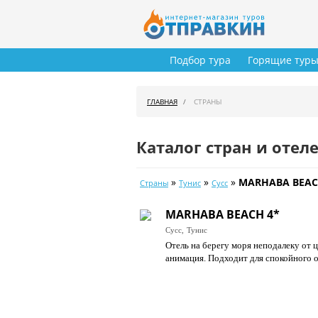
Подбор тура
Горящие тур
ГЛАВНАЯ
СТРАНЫ
Каталог стран и отел
»
»
»
MARHABA BEAC
Страны
Тунис
Сусс
MARHABA BEACH 4*
Сусс,
Тунис
Отель на берегу моря неподалеку от
анимация. Подходит для спокойного 