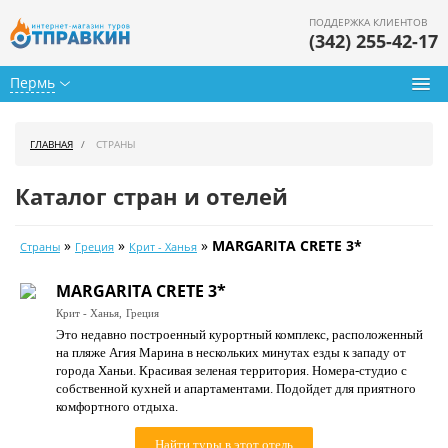
ПОДДЕРЖКА КЛИЕНТОВ
(342) 255-42-17
Пермь
Туры из Перми
ГЛАВНАЯ
СТРАНЫ
Подбор тура
Каталог стран и отелей
Горящие туры
»
»
»
MARGARITA CRETE 3*
Страны
Греция
Крит - Ханья
Календарь туров
MARGARITA CRETE 3*
Цены дня
Крит - Ханья,
Греция
Это недавно построенный курортный комплекс, расположенный
Страны
на пляже Агия Марина в нескольких минутах езды к западу от
города Ханьи. Красивая зеленая территория. Номера-студио с
Как купить
собственной кухней и апартаментами. Подойдет для приятного
комфортного отдыха.
О нас
Найти туры в этот отель