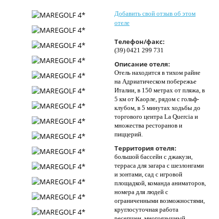
Контакты
Добавить свой отзыв об этом
отеле
Телефон/факс:
(39) 0421 299 731
Описание отеля:
Отель находится в тихом райне
на Адриатическом побережье
Италии, в 150 метрах от пляжа, в
5 км от Каорле, рядом с гольф-
клубом, в 5 минутах ходьбы до
торгового центра La Quercia и
множества ресторанов и
пиццерий.
Территория отеля:
большой бассейн с джакузи,
терраса для загара с шезлонгами
и зонтами, cад с игровой
площадкой, команда аниматоров,
номера для людей с
ограниченными возможностями,
круглосуточная работа
ресепшен, многоязычный