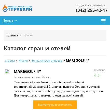
ПОДДЕРЖКА КЛИЕНТОВ
(342) 255-42-17
Пермь
Туры из Перми
ГЛАВНАЯ
СТРАНЫ
Подбор тура
Каталог стран и отелей
Горящие туры
»
»
»
MAREGOLF 4*
Страны
Италия
Венецианская ривьера
Календарь туров
РЕЙТИНГ
MAREGOLF 4*
Цены дня
4.0
Венецианская ривьера,
Италия
Симпатичный семейный отель с большой удобной
Страны
территорией, до пляжа 2-3 минуты пешком. Хорошие условия
размещения, большой набор услуг, условия для отдыха с детьми.
Как купить
Для неторопливого пляжного отдыха всей семьей.
О нас
Найти туры в этот отель