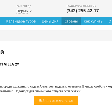
ПОДДЕРЖКА КЛИЕНТОВ
ВАШ ГОРОД
(342) 255-42-17
Пермь
ы
Календарь туров
Цены дня
Страны
Как купить
О
ей
I VILLA 2*
осреди ухоженного сада в Альмирос, недалеко от пляжа. В числе удобств - х
уживание. Подойдет для спокойного отпуска всей семьей.
Найти туры в этот отель