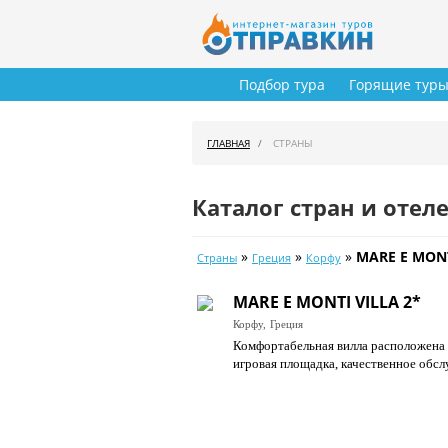
Подбор тура
Горящие тур
ГЛАВНАЯ
СТРАНЫ
Каталог стран и отел
»
»
»
MARE E MONT
Страны
Греция
Корфу
MARE E MONTI VILLA 2*
Корфу,
Греция
Комфортабельная вилла расположена п
игровая площадка, качественное обсл