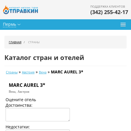
ПОДДЕРЖКА КЛИЕНТОВ
(342) 255-42-17
Пермь
Туры из Перми
ГЛАВНАЯ
СТРАНЫ
Подбор тура
Каталог стран и отелей
Горящие туры
»
»
»
MARC AUREL 3*
Страны
Австрия
Вена
Календарь туров
MARC AUREL 3*
Цены дня
Вена,
Австрия
Страны
Оцените отель
Достоинства:
Как купить
О нас
Недостатки: