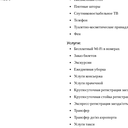
Плотные шторы
Спутниковое/кабельное ТВ
Телефон
Туалетно-косметические принад
Фен
Услуги:
Бесплатный Wi-Fi в номерах
Заказ билетов
Экскурсии
Ежедневная уборка
Услуги консьержа
Услуги прачечной
Круглосуточная регистрация зае
Круглосуточная стойка регистра
Экспресс-регистрация заезда/отъ
Трансфер
Трансфер до/из аэропорта
Услуги такси