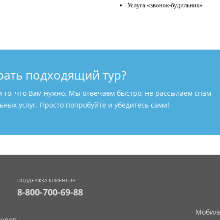
Услуга «звонок-будильник»
рать подходящий тур?
м то, что Вам нужно. Мы отвечаем быстро, не рассылаем спам
ных услуг. Просто попробуйте и убедитесь сами!
ПОДДЕРЖКА КЛИЕНТОВ
8-800-700-69-88
Мобиль
уров.