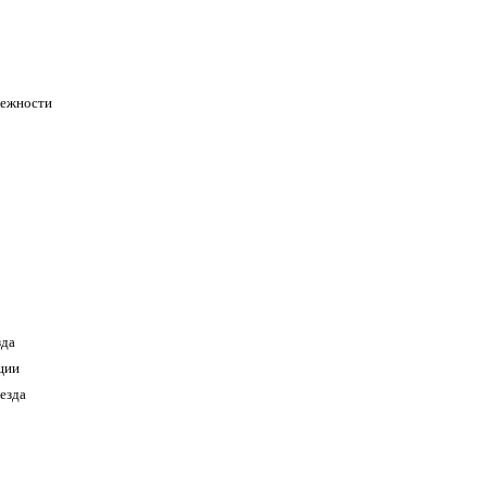
лежности
зда
ции
езда