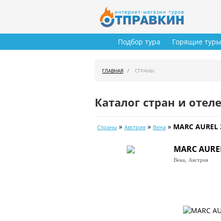
Подбор тура
Горящие тур
ГЛАВНАЯ
СТРАНЫ
Каталог стран и отел
»
»
»
MARC AUREL 
Страны
Австрия
Вена
MARC AURE
Вена,
Австрия