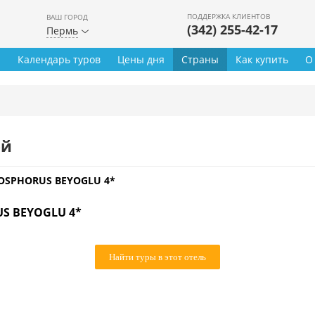
ПОДДЕРЖКА КЛИЕНТОВ
ВАШ ГОРОД
(342) 255-42-17
Пермь
ы
Календарь туров
Цены дня
Страны
Как купить
О
ей
OSPHORUS BEYOGLU 4*
S BEYOGLU 4*
Найти туры в этот отель