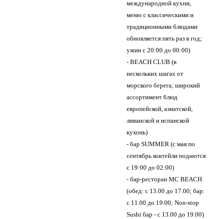
международной кухни,
меню с классическими и
традиционными блюдами
обновляется пять раз в год;
ужин с 20:00 до 00:00)
- BEACH CLUB (в
нескольких шагах от
морского берега; широкий
ассортимент блюд
европейской, азиатской,
ливанской и испанской
кухонь)
- бар SUMMER (с мая по
сентябрь коктейли подаются
с 19:00 до 02:00)
- бар-ресторан MC BEACH
(обед: с 13.00 до 17.00; бар:
с 11.00 до 19.00; Non-stop
Sushi бар - с 13.00 до 19.00)