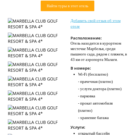
Контакты
Найти туры в этот отель
Добавить свой отзыв об этом
отеле
Расположение:
Отель находится в курортном
местечке Марбелья, среди
пышного сада, рядом с пляжем, в
43 км от аэропорта Малаги.
В номере:
Wi-Fi (бесплатно)
- прачечная (платно)
- услуги доктора (платно)
- парковка
- прокат автомобиля
(платно)
- хранение багажа
Услуги:
открытый бассейн