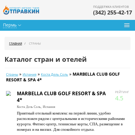
ПОДДЕРЖКА КЛИЕНТОВ
(342) 255-42-17
Пермь
Туры из Перми
ГЛАВНАЯ
СТРАНЫ
Подбор тура
Каталог стран и отелей
Горящие туры
»
»
»
MARBELLA CLUB GOLF
Страны
Испания
Коста Дель Соль
Календарь туров
RESORT & SPA 4*
Цены дня
РЕЙТИНГ
MARBELLA CLUB GOLF RESORT & SPA
4.5
4*
Страны
Коста Дель Соль,
Испания
Приятный отельный комплекс на первой линии, удобно
Как купить
расположен рядом с центральными и историческими районами
курорта. Фитнес-центр, теннисные корты, СПА, размещение в
О нас
номерах и на виллах. Для спокойного отдыха.