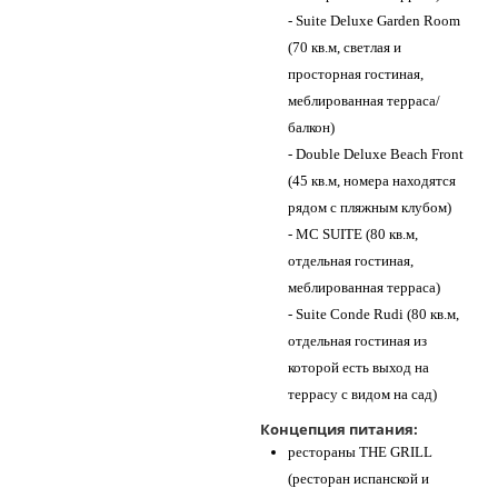
- Suite Deluxe Garden Room
(70 кв.м, светлая и
просторная гостиная,
меблированная терраса/
балкон)
- Double Deluxe Beach Front
(45 кв.м, номера находятся
рядом с пляжным клубом)
- MC SUITE (80 кв.м,
отдельная гостиная,
меблированная терраса)
- Suite Conde Rudi (80 кв.м,
отдельная гостиная из
которой есть выход на
террасу с видом на сад)
Концепция питания:
рестораны THE GRILL
(ресторан испанской и