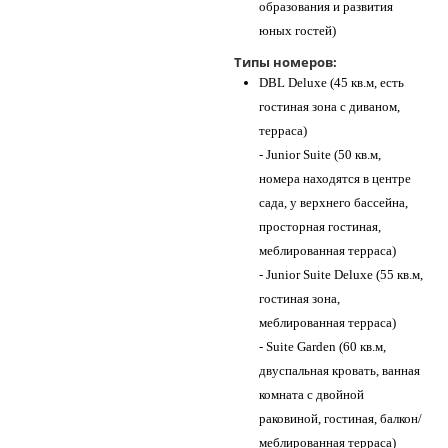
образования и развития
юных гостей)
Типы номеров:
DBL Deluxe (45 кв.м, есть
гостиная зона с диваном,
терраса)
- Junior Suite (50 кв.м,
номера находятся в центре
сада, у верхнего бассейна,
просторная гостиная,
меблированная терраса)
- Junior Suite Deluxe (55 кв.м,
гостиная зона,
меблированная терраса)
- Suite Garden (60 кв.м,
двуспальная кровать, ванная
комната с двойной
раковиной, гостиная, балкон/
меблированная терраса)