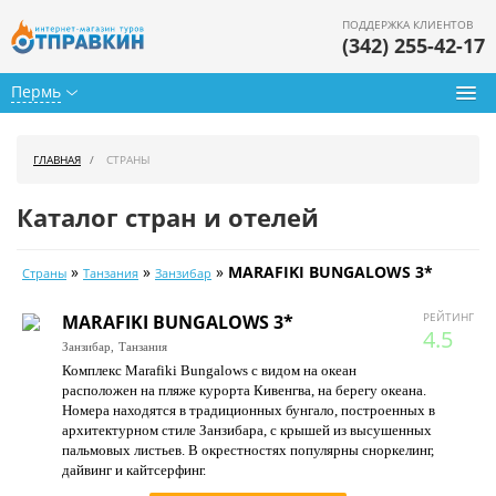
ПОДДЕРЖКА КЛИЕНТОВ
(342) 255-42-17
Пермь
Туры из Перми
ГЛАВНАЯ
СТРАНЫ
Подбор тура
Каталог стран и отелей
Горящие туры
»
»
»
MARAFIKI BUNGALOWS 3*
Страны
Танзания
Занзибар
Календарь туров
РЕЙТИНГ
MARAFIKI BUNGALOWS 3*
Цены дня
4.5
Занзибар,
Танзания
Комплекс Marafiki Bungalows с видом на океан
Страны
расположен на пляже курорта Кивенгва, на берегу океана.
Номера находятся в традиционных бунгало, построенных в
Как купить
архитектурном стиле Занзибара, с крышей из высушенных
пальмовых листьев. В окрестностях популярны сноркелинг,
О нас
дайвинг и кайтсерфинг.