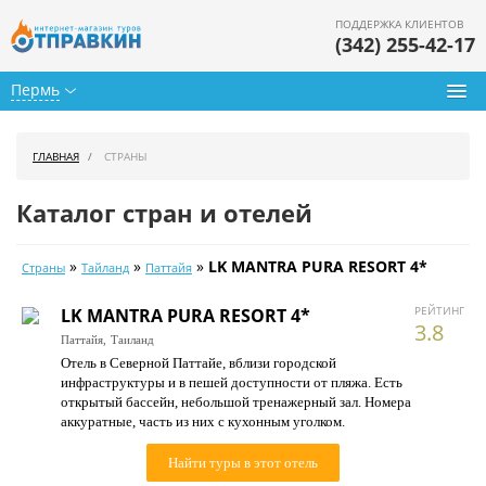
ПОДДЕРЖКА КЛИЕНТОВ
(342) 255-42-17
Пермь
Туры из Перми
ГЛАВНАЯ
СТРАНЫ
Подбор тура
Каталог стран и отелей
Горящие туры
»
»
»
LK MANTRA PURA RESORT 4*
Страны
Тайланд
Паттайя
Календарь туров
РЕЙТИНГ
LK MANTRA PURA RESORT 4*
Цены дня
3.8
Паттайя,
Таиланд
Отель в Северной Паттайе, вблизи городской
Страны
инфраструктуры и в пешей доступности от пляжа. Есть
открытый бассейн, небольшой тренажерный зал. Номера
Как купить
аккуратные, часть из них с кухонным уголком.
О нас
Найти туры в этот отель