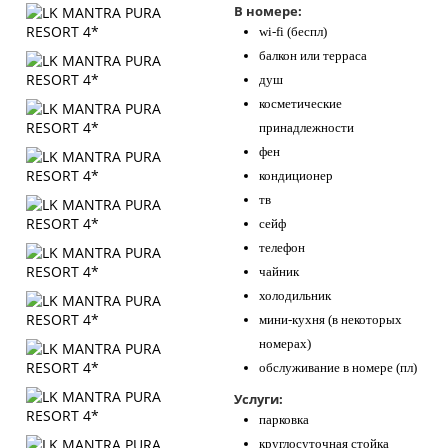
В номере:
wi-fi (беспл)
балкон или терраса
душ
косметические
принадлежности
фен
кондиционер
тв
сейф
телефон
чайник
холодильник
мини-кухня (в некоторых
номерах)
обслуживание в номере (пл)
Услуги:
парковка
круглосуточная стойка