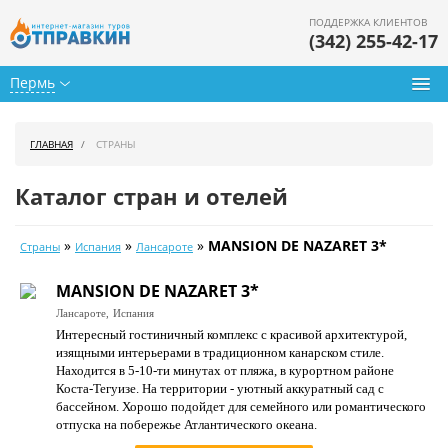
ПОДДЕРЖКА КЛИЕНТОВ
(342) 255-42-17
Пермь
Туры из Перми
ГЛАВНАЯ
СТРАНЫ
Подбор тура
Каталог стран и отелей
Горящие туры
»
»
»
MANSION DE NAZARET 3*
Страны
Испания
Лансароте
Календарь туров
MANSION DE NAZARET 3*
Цены дня
Лансароте,
Испания
Интересный гостиничный комплекс с красивой архитектурой,
Страны
изящными интерьерами в традиционном канарском стиле.
Находится в 5-10-ти минутах от пляжа, в курортном районе
Как купить
Коста-Тегуизе. На территории - уютный аккуратный сад с
бассейном. Хорошо подойдет для семейного или романтического
О нас
отпуска на побережье Атлантического океана.