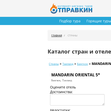
Подбор тура
Горящие тур
ГЛАВНАЯ
СТРАНЫ
Каталог стран и отел
»
»
»
MANDARIN 
Страны
Таиланд
Бангкок
MANDARIN ORIENTAL 5*
Бангкок,
Таиланд
Оцените отель
Достоинства:
Недостатки: