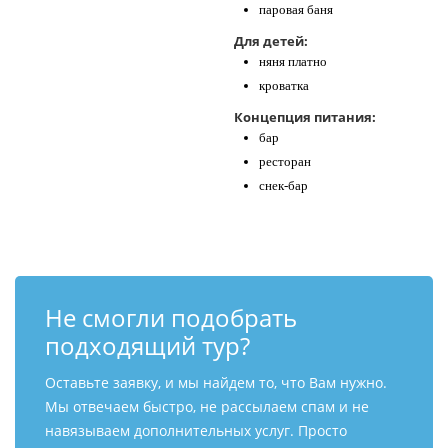
паровая баня
Для детей:
няня платно
кроватка
Концепция питания:
бар
ресторан
снек-бар
Не смогли подобрать
подходящий тур?
Оставьте заявку, и мы найдем то, что Вам нужно.
Мы отвечаем быстро, не рассылаем спам и не
навязываем дополнительных услуг. Просто