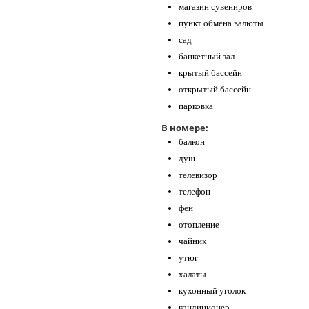
магазин сувениров
пункт обмена валюты
сад
банкетный зал
крытый бассейн
открытый бассейн
парковка
В номере:
балкон
душ
телевизор
телефон
фен
отопление
чайник
утюг
халаты
кухонный уголок
кондиционер