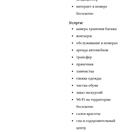
интернет в номере
бесплатно
Услуги:
камера хранения багажа
консьерж
обслуживание в номерах
аренда автомобиля
трансфер
прачечная
химчистка
глажка одежды
чистка обуви
заказ экскурсий
Wi-Fi на территории
бесплатно
салон красоты
спа и оздоровительный
центр