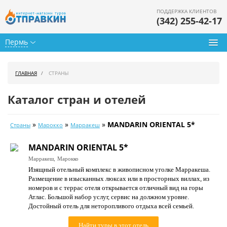
ПОДДЕРЖКА КЛИЕНТОВ
(342) 255-42-17
Пермь
Туры из Перми
ГЛАВНАЯ
СТРАНЫ
Подбор тура
Каталог стран и отелей
Горящие туры
»
»
»
MANDARIN ORIENTAL 5*
Страны
Марокко
Марракеш
Календарь туров
MANDARIN ORIENTAL 5*
Цены дня
Марракеш,
Марокко
Изящный отельный комплекс в живописном уголке Марракеша.
Страны
Размещение в изысканных люксах или в просторных виллах, из
номеров и с террас отеля открывается отличный вид на горы
Как купить
Атлас. Большой набор услуг, сервис на должном уровне.
Достойный отель для неторопливого отдыха всей семьей.
О нас
Найти туры в этот отель