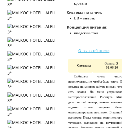
кровати
Система питания:
BB – завтрак
Концепция питания:
шведский стол
Отзывы об отеле:
Оценка:
3
Светлана
01.06.26
Выбирала отель чисто
переночевать, но чтобы было чисто. В
отзывах на многих сайтах писали, что
есть клопы. Но меня устраивало
месторасположение. Рискнула. Мне
дали чистый номер, ванные комнаты
видимо только недавно были
отремонтированы под ключ. В ванной
все новое. Полы чистые, окно немного
уставшее, выходило на внутренний
дворик. Ресепшн сильно уставший с