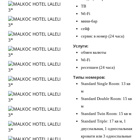
ТВ
Wi-Fi
мини-бар
сейф
сервис в номер (24 часа)
Услуги:
обмен валюты
Wi-Fi
ресепшен (24 часа)
Типы номеров:
Standard Single Room: 13 кв
м
Standard Double Room: 15 кв
м
Standard Twin Room: 15 кв м
Standard Triple: 17 кв м, 1
двуспальная, 1 односпальная
кровати или 3 односпальные