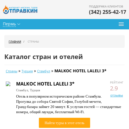
ПОДДЕРЖКА КЛИЕНТОВ
(342) 255-42-17
Пермь
Туры из Перми
ГЛАВНАЯ
СТРАНЫ
Подбор тура
Каталог стран и отелей
Горящие туры
»
»
»
MALKOC HOTEL LALELI 3*
Страны
Турция
Стамбул
Календарь туров
РЕЙТИНГ
MALKOC HOTEL LALELI 3*
Цены дня
2.9
Стамбул,
Турция
отзывы
Отель в популярном историческом районе Стамбула.
Страны
Прогулка до собора Святой Софии, Голубой мечети,
Гранд-базара займет 20 минут. К услугам гостей — стандартные
Как купить
номера, общий лаундж, бесплатный Wi-Fi.
О нас
Найти туры в этот отель