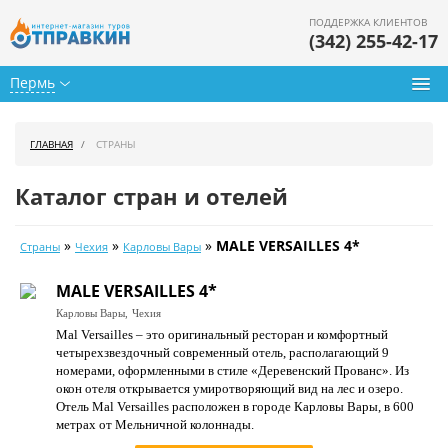
ПОДДЕРЖКА КЛИЕНТОВ
(342) 255-42-17
Пермь
Туры из Перми
ГЛАВНАЯ
СТРАНЫ
Подбор тура
Каталог стран и отелей
Горящие туры
»
»
»
MALE VERSAILLES 4*
Страны
Чехия
Карловы Вары
Календарь туров
MALE VERSAILLES 4*
Цены дня
Карловы Вары,
Чехия
Mal Versailles – это оригинальный ресторан и комфортный
Страны
четырехзвездочный современный отель, располагающий 9
номерами, оформленными в стиле «Деревенский Прованс». Из
Как купить
окон отеля открывается умиротворяющий вид на лес и озеро.
Отель Mal Versailles расположен в городе Карловы Вары, в 600
О нас
метрах от Мельничной колоннады.