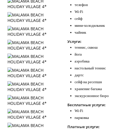
телефон
Wi-Fi
сейф
мини-холодильник
чайник
Услуги:
теннис, сквош
йога
аэробика
настольный теннис
дартс
сейф на ресепшн
хранение багажа
экскурсионное бюро
Бесплатные услуги:
Wi-Fi
парковка
Платные услуги: