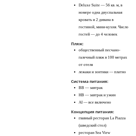
Deluxe Suite — 56 кв. м, в
номере одна двуспальная
кровать и 2 дивана в
гостиной, мини-кухня. Число
гостей — до 4 человек
Пляж:
общественный песчано-
галечный пляж в 100 метрах
от отеля
лежаки и зонтики — платно
Система питания:
BB — завтрак
HB — завтрак и ужин
AI — все включено
Концепция питания:
главный ресторан La Piazza
(шведский стол)
ресторан Sea View