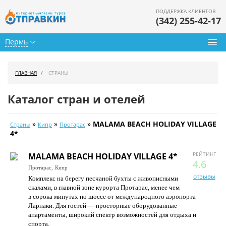
ПОДДЕРЖКА КЛИЕНТОВ
(342) 255-42-17
Пермь
Туры из Перми
ГЛАВНАЯ
СТРАНЫ
Подбор тура
Каталог стран и отелей
Горящие туры
»
»
»
MALAMA BEACH HOLIDAY VILLAGE
Страны
Кипр
Протарас
Календарь туров
4*
Цены дня
РЕЙТИНГ
MALAMA BEACH HOLIDAY VILLAGE 4*
4.6
Протарас,
Кипр
Страны
отзывы
Комплекс на берегу песчаной бухты с живописными
скалами, в главной зоне курорта Протарас, менее чем
Как купить
в сорока минутах по шоссе от международного аэропорта
Ларнаки. Для гостей — просторные оборудованные
О нас
апартаменты, широкий спектр возможностей для отдыха и
спорта.