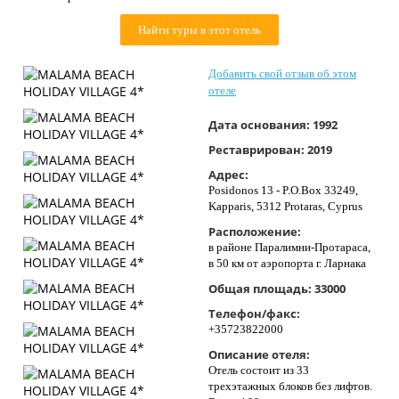
Контакты
Найти туры в этот отель
Добавить свой отзыв об этом
отеле
Дата основания:
1992
Реставрирован:
2019
Адрес:
Posidonos 13 - P.O.Box 33249,
Kapparis, 5312 Protaras, Cyprus
Расположение:
в районе Паралимни-Протараса,
в 50 км от аэропорта г. Ларнака
Общая площадь:
33000
Телефон/факс:
+35723822000
Описание отеля:
Отель состоит из 33
трехэтажных блоков без лифтов.