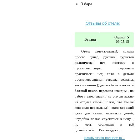
3 бара
Отзывы об отеле:
Оценка:
5
Эдуард
09.05.15
Отель замечательный, номера
просто супер, русских туристов
практически нет, поэтому и
русскоговорящего персонала
практически нет, хотя с детьми
русскоговорящими девушки возились
как со своими )) десять баллов по пяти
бальной шкале. персонал невидим , но
работу свою знает.., не это ли важно
на отдыхе семьёй. пляж, что бы не
говорили нормальный , вход хороший
даже для самых маленьких детей,
неудобно только спускаться к нему ,
но есть ступеньки и всё
цивилизовано... Рекомендую ...
читать отзыв полностью...