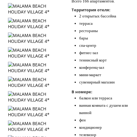
Всего 166 апартаментов.
Территория отеля:
2 открытых бассейна
терраса
рестораны
бары
спа-центр
фитнес-зал
теннисный корт
конференц-зал
мини-маркет
сувенирный магазин
В номере:
балкон или терраса
ванная комната с душем или
ванной
фен
кондиционер
телевизор