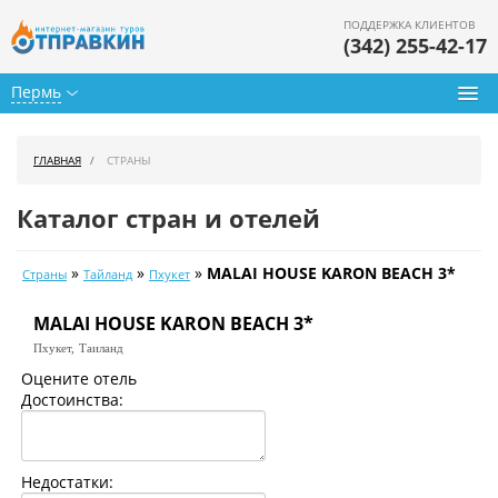
ПОДДЕРЖКА КЛИЕНТОВ
(342) 255-42-17
Пермь
Туры из Перми
ГЛАВНАЯ
СТРАНЫ
Подбор тура
Каталог стран и отелей
Горящие туры
»
»
»
MALAI HOUSE KARON BEACH 3*
Страны
Тайланд
Пхукет
Календарь туров
MALAI HOUSE KARON BEACH 3*
Цены дня
Пхукет,
Таиланд
Страны
Оцените отель
Достоинства:
Как купить
О нас
Недостатки: