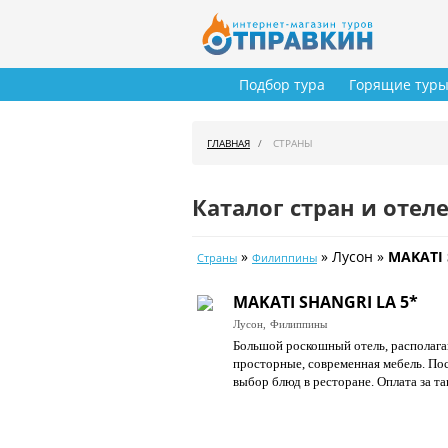
Подбор тура
Горящие тур
ГЛАВНАЯ
СТРАНЫ
Каталог стран и отел
»
» Лусон »
MAKATI 
Страны
Филиппины
MAKATI SHANGRI LA 5*
Лусон,
Филиппины
Большой роскошный отель, располага
просторные, современная мебель. По
выбор блюд в ресторане. Оплата за та