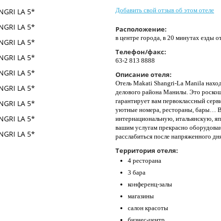
Добавить свой отзыв об этом отеле
Расположение:
в центре города, в 20 минутах езды 
Телефон/факс:
63-2 813 8888
Описание отеля:
Отель Makati Shangri-La Manila нахо
делового района Манилы. Это роско
гарантирует вам первоклассный серв
уютные номера, рестораны, бары… В
интернациональную, итальянскую, я
вашим услугам прекрасно оборудован
расслабиться после напряженного д
Территория отеля:
4 ресторана
3 бара
конференц-залы
магазины
салон красоты
бизнес-центр