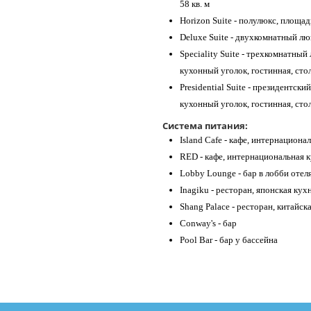
58 кв. м
Horizon Suite - полулюкс, площад
Deluxe Suite - двухкомнатный лю
Speciality Suite - трехкомнатный
кухонный уголок, гостинная, стол
Presidential Suite - президентски
кухонный уголок, гостинная, стол
Система питания:
Island Cafe - кафе, интернациона
RED - кафе, интернациональная 
Lobby Lounge - бар в лобби отел
Inagiku - ресторан, японская кух
Shang Palace - ресторан, китайск
Conway's - бар
Pool Bar - бар у бассейна