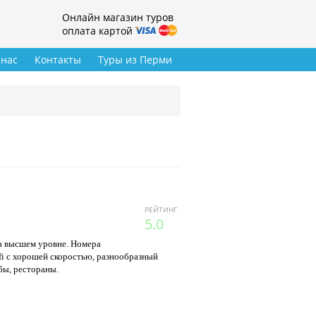
Онлайн магазин туров
оплата картой
 нас
Контакты
Туры из Перми
РЕЙТИНГ
5.0
на высшем уровне. Номера
fi с хорошей скоростью, разнообразный
бы, рестораны.