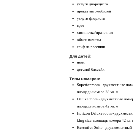
услуги дворецкого
прокат автомобилей
услуги флориста
врач
химчистка/прачечная
обмен валюты
сейф на ресепшн
Для детей:
няня
детский бассейн
Типы номеров:
Superior room - двухместные номе
площадь номера 38 кв. м
Deluxe room - двухместные номер
площадь номера 42 кв. м
Horizon Deluxe room - двухместн
king size, площадь номера 42 кв. 
Executive Suite - двухкомнатный