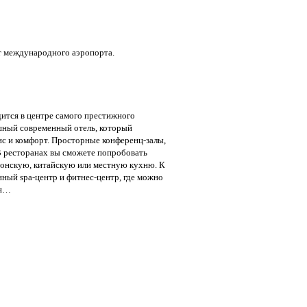
от международного аэропорта.
дится в центре самого престижного
шный современный отель, который
ис и комфорт. Просторные конференц-залы,
 ресторанах вы сможете попробовать
понскую, китайскую или местную кухню. К
ный spa-центр и фитнес-центр, где можно
ня…