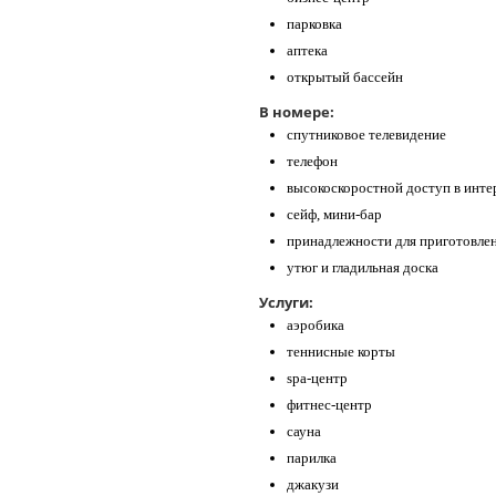
парковка
аптека
открытый бассейн
В номере:
спутниковое телевидение
телефон
высокоскоростной доступ в инте
сейф, мини-бар
принадлежности для приготовлен
утюг и гладильная доска
Услуги:
аэробика
теннисные корты
spa-центр
фитнес-центр
сауна
парилка
джакузи