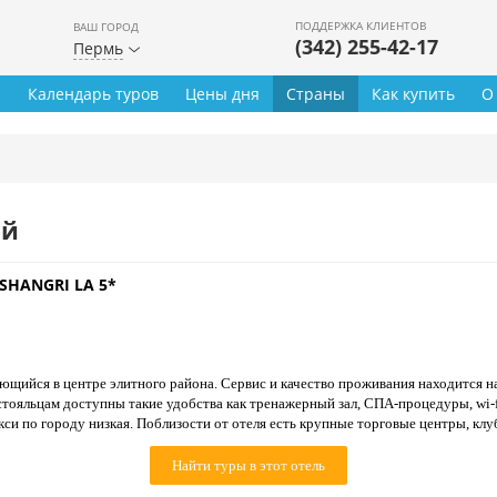
ПОДДЕРЖКА КЛИЕНТОВ
ВАШ ГОРОД
(342) 255-42-17
Пермь
ы
Календарь туров
Цены дня
Страны
Как купить
О
ей
SHANGRI LA 5*
ющийся в центре элитного района. Сервис и качество проживания находится 
стояльцам доступны такие удобства как тренажерный зал, СПА-процедуры, wi-
кси по городу низкая. Поблизости от отеля есть крупные торговые центры, клу
Найти туры в этот отель