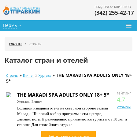
ПОДДЕРЖКА КЛИЕНТОВ
(342) 255-42-17
Пермь
Туры из Перми
ГЛАВНАЯ
СТРАНЫ
Подбор тура
Каталог стран и отелей
Горящие туры
»
»
»
THE MAKADI SPA ADULTS ONLY 18+
Страны
Египет
Хургада
Календарь туров
5*
Цены дня
РЕЙТИНГ
THE MAKADI SPA ADULTS ONLY 18+ 5*
4.7
Хургада,
Египет
Страны
отзывы
Большой изящный отель на северной стороне залива
Макади. Широкий выбор программ в спа-центре,
Как купить
хаммам, йога. К размещению принимаются туристы от 18 лет и
старше. Для спокойного отдыха.
О нас
Найти туры в этот отель