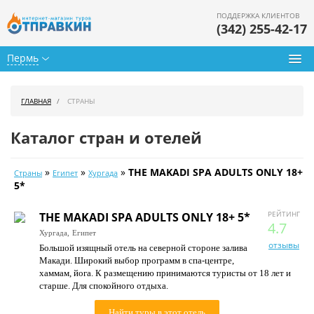
ПОДДЕРЖКА КЛИЕНТОВ
(342) 255-42-17
Пермь
Туры из Перми
ГЛАВНАЯ
СТРАНЫ
Подбор тура
Каталог стран и отелей
Горящие туры
»
»
»
THE MAKADI SPA ADULTS ONLY 18+
Страны
Египет
Хургада
Календарь туров
5*
Цены дня
РЕЙТИНГ
THE MAKADI SPA ADULTS ONLY 18+ 5*
4.7
Хургада,
Египет
Страны
отзывы
Большой изящный отель на северной стороне залива
Макади. Широкий выбор программ в спа-центре,
Как купить
хаммам, йога. К размещению принимаются туристы от 18 лет и
старше. Для спокойного отдыха.
О нас
Найти туры в этот отель