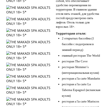
собой, что обеспечивает
удобство перемещения по
территории. В главном здании
отеля пять этажей, для удобства
гостей предусмотрено пять
лифтов. Отель только для
взрослых 18+.
Территория отеля:
2 открытых бассейна (1
бассейн с подогревом в
зимний период)
главный ресторан The World
ресторан The Cove
ресторан Shimmer`s
(интернациональная кухня)
ресторан a`la carte Mandarin
ресторан a`la carte La
Taberna Espagnol (испанская
кухня)
ресторан a`la carte Mariscos