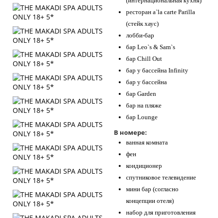
(интернациональная кухня)
ресторан a`la carte Parilla
(стейк хаус)
лобби-бар
бар Leo`s & Sam`s
бар Chill Out
бар у бассейна Infinity
бар у бассейна
бар Garden
бар на пляже
бар Lounge
В номере:
ванная комната
фен
кондиционер
спутниковое телевидение
мини бар (согласно
концепции отеля)
набор для приготовления