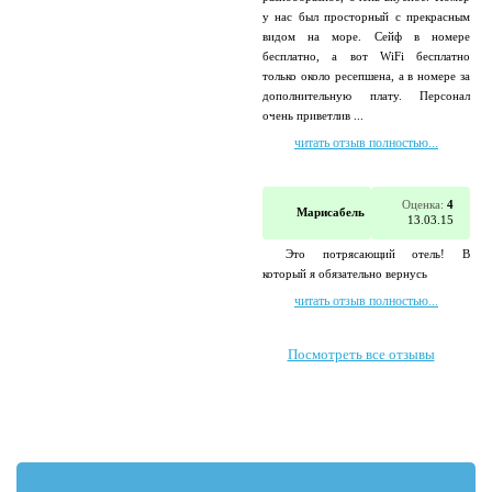
у нас был просторный с прекрасным
видом на море. Сейф в номере
бесплатно, а вот WiFi бесплатно
только около ресепшена, а в номере за
дополнительную плату. Персонал
очень приветлив ...
читать отзыв полностью...
Оценка:
4
Марисабель
13.03.15
Это потрясающий отель! В
который я обязательно вернусь
читать отзыв полностью...
Посмотреть все отзывы