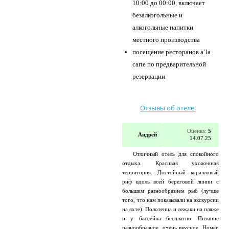
10:00 до 00:00, включает
безалкогольные и
алкогольные напитки
местного производства
посещение ресторанов a`la
carte по предварительной
резервации
Отзывы об отеле:
Оценка:
5
Андрей
14.07.25
Отличный отель для спокойного
отдыха. Красивая ухоженная
территория. Достойный коралловый
риф вдоль всей береговой линии с
большим разнообразием рыб (лучше
того, что нам показывали на экскурсии
на яхте). Полотенца и лежаки на пляже
и у бассейна бесплатно. Питание
разнообразное, очень вкусное. Номер