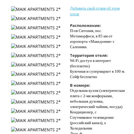
Контакты
Добавить свой отзыв об этом
отеле
Расположение:
П-ов Ситония, пос.
Метаморфоси, в 85 км от
аэропорта «Македония» г.
Салоники.
Территория отеля:
Wi-Fi доступ в интернет
(бесплатно)
Булочная и супермаркет в 100 м.
Сейф бесплатно
В номере:
Отдельная кухня (электрическая
плита с 2-мя конфорками,
небольшая духовка,
электрический чайник, посуда)
Кондиционер, с
Спутниковое телевидение
(российский канал), х
Холодильник
Душ, ф