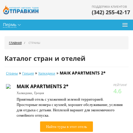
ПОДДЕРЖКА КЛИЕНТОВ
(342) 255-42-17
Пермь
Туры из Перми
ГЛАВНАЯ
СТРАНЫ
Подбор тура
Каталог стран и отелей
Горящие туры
»
»
»
MAIK APARTMENTS 2*
Страны
Греция
Халкидики
Календарь туров
РЕЙТИНГ
MAIK APARTMENTS 2*
Цены дня
4.6
Халкидики,
Греция
Приятный отель с ухоженной зеленой территорией.
Страны
Просторные номера с кухней, хорошее обслуживание, условия
для отдыха с детьми. Неплохой вариант для экономичного
Как купить
семейного отпуска.
О нас
Найти туры в этот отель