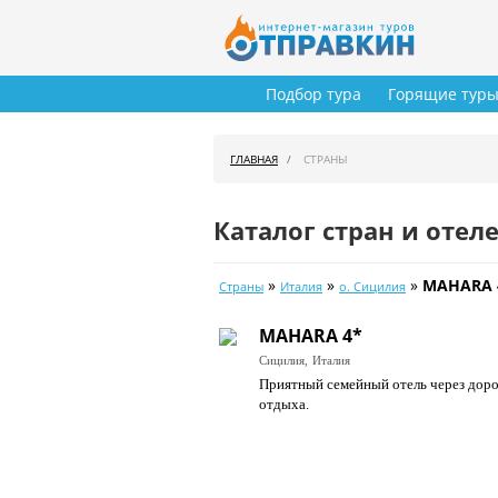
Подбор тура
Горящие тур
ГЛАВНАЯ
СТРАНЫ
Каталог стран и отел
»
»
»
MAHARA 
Страны
Италия
о. Сицилия
MAHARA 4*
Сицилия,
Италия
Приятный семейный отель через доро
отдыха.