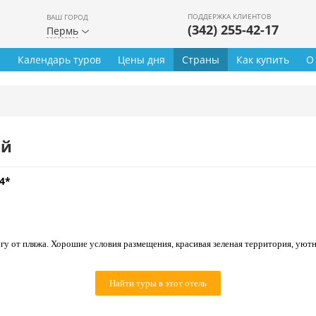
ПОДДЕРЖКА КЛИЕНТОВ
ВАШ ГОРОД
(342) 255-42-17
Пермь
ы
Календарь туров
Цены дня
Страны
Как купить
О
ей
4*
гу от пляжа. Хорошие условия размещения, красивая зеленая территория, уют
Найти туры в этот отель