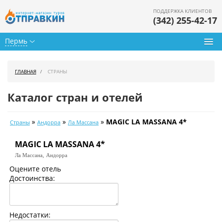
ПОДДЕРЖКА КЛИЕНТОВ
(342) 255-42-17
Пермь
Туры из Перми
ГЛАВНАЯ
СТРАНЫ
Подбор тура
Каталог стран и отелей
Горящие туры
»
»
»
MAGIC LA MASSANA 4*
Страны
Андорра
Ла Массана
Календарь туров
MAGIC LA MASSANA 4*
Цены дня
Ла Массана,
Андорра
Страны
Оцените отель
Достоинства:
Как купить
О нас
Недостатки: