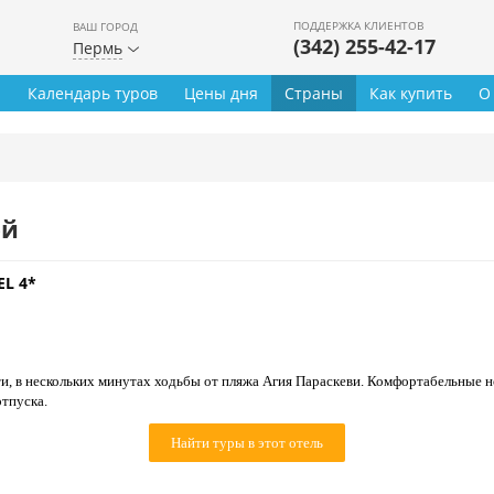
ПОДДЕРЖКА КЛИЕНТОВ
ВАШ ГОРОД
(342) 255-42-17
Пермь
ы
Календарь туров
Цены дня
Страны
Как купить
О
ей
L 4*
и, в нескольких минутах ходьбы от пляжа Агия Параскеви. Комфортабельные н
тпуска.
Найти туры в этот отель