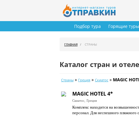
Подбор тура
Горящие тур
ГЛАВНАЯ
СТРАНЫ
Каталог стран и отел
»
»
»
MAGIC HOTE
Страны
Греция
Скиатос
MAGIC HOTEL 4*
Скиатос,
Греция
Комплекс находится на возвышенност
персонал. Для неспешного пляжного о