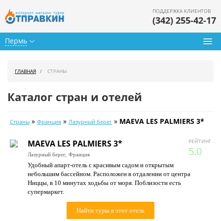
ПОДДЕРЖКА КЛИЕНТОВ
(342) 255-42-17
Пермь
Туры из Перми
ГЛАВНАЯ
СТРАНЫ
Подбор тура
Каталог стран и отелей
Горящие туры
»
»
»
MAEVA LES PALMIERS 3*
Страны
Франция
Лазурный берег
Календарь туров
РЕЙТИНГ
MAEVA LES PALMIERS 3*
Цены дня
5.0
Лазурный берег,
Франция
Удобный апарт-отель с красивым садом и открытым
Страны
небольшим бассейном. Расположен в отдалении от центра
Ниццы, в 10 минутах ходьбы от моря. Поблизости есть
Как купить
супермаркет.
О нас
Найти туры в этот отель