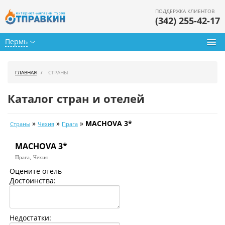
ПОДДЕРЖКА КЛИЕНТОВ
(342) 255-42-17
Пермь
Туры из Перми
ГЛАВНАЯ
СТРАНЫ
Подбор тура
Каталог стран и отелей
Горящие туры
»
»
»
MACHOVA 3*
Страны
Чехия
Прага
Календарь туров
MACHOVA 3*
Цены дня
Прага,
Чехия
Страны
Оцените отель
Достоинства:
Как купить
О нас
Недостатки: