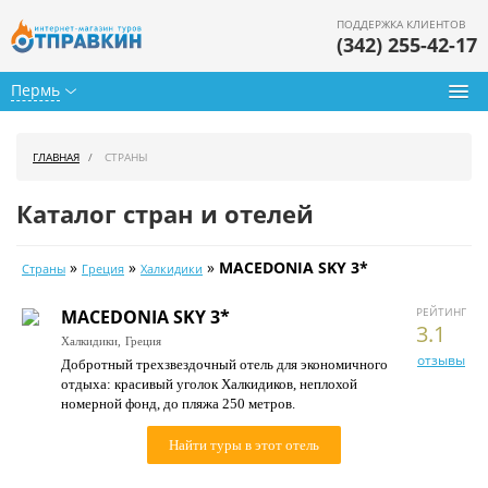
ПОДДЕРЖКА КЛИЕНТОВ
(342) 255-42-17
Пермь
Туры из Перми
ГЛАВНАЯ
СТРАНЫ
Подбор тура
Каталог стран и отелей
Горящие туры
»
»
»
MACEDONIA SKY 3*
Страны
Греция
Халкидики
Календарь туров
РЕЙТИНГ
MACEDONIA SKY 3*
Цены дня
3.1
Халкидики,
Греция
отзывы
Добротный трехзвездочный отель для экономичного
Страны
отдыха: красивый уголок Халкидиков, неплохой
номерной фонд, до пляжа 250 метров.
Как купить
Найти туры в этот отель
О нас