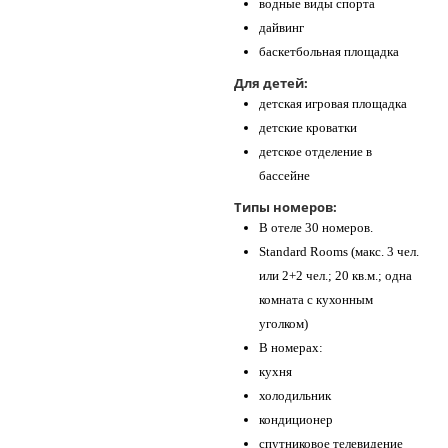
водные виды спорта
дайвинг
баскетбольная площадка
Для детей:
детская игровая площадка
детские кроватки
детское отделение в
бассейне
Типы номеров:
В отеле 30 номеров.
Standard Rooms (макс. 3 чел.
или 2+2 чел.; 20 кв.м.; одна
комната с кухонным
уголком)
В номерах:
кухня
холодильник
кондиционер
спутниковое телевидение