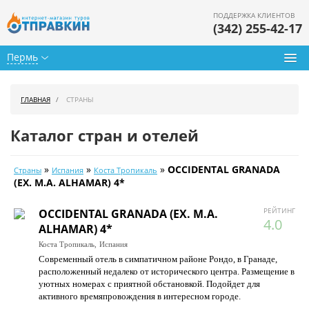
ПОДДЕРЖКА КЛИЕНТОВ
(342) 255-42-17
Пермь
Туры из Перми
ГЛАВНАЯ
СТРАНЫ
Подбор тура
Каталог стран и отелей
Горящие туры
»
»
»
OCCIDENTAL GRANADA
Страны
Испания
Коста Тропикаль
Календарь туров
(EX. M.A. ALHAMAR) 4*
Цены дня
РЕЙТИНГ
OCCIDENTAL GRANADA (EX. M.A.
4.0
ALHAMAR) 4*
Страны
Коста Тропикаль,
Испания
Современный отель в симпатичном районе Рондо, в Гранаде,
Как купить
расположенный недалеко от исторического центра. Размещение в
уютных номерах с приятной обстановкой. Подойдет для
О нас
активного времяпровождения в интересном городе.