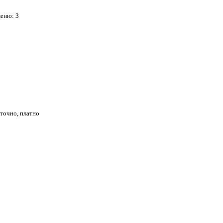
меню: 3
точно, платно