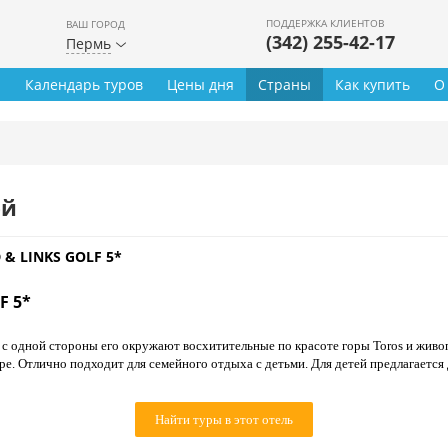
ПОДДЕРЖКА КЛИЕНТОВ
ВАШ ГОРОД
(342) 255-42-17
Пермь
ы
Календарь туров
Цены дня
Страны
Как купить
О
ей
 & LINKS GOLF 5*
F 5*
 с одной стороны его окружают восхитительные по красоте горы Toros и живо
. Отлично подходит для семейного отдыха с детьми. Для детей предлагается 
Найти туры в этот отель