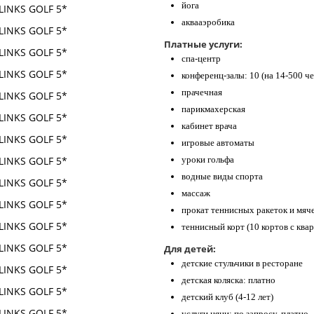
йога
аквааэробика
Платные услуги:
спа-центр
конференц-залы: 10 (на 14-500 че
прачечная
парикмахерская
кабинет врача
игровые автоматы
уроки гольфа
водные виды спорта
массаж
прокат теннисных ракеток и мяч
теннисный корт (10 кортов с кв
Для детей:
детские стульчики в ресторане
детская коляска: платно
детский клуб (4-12 лет)
услуги няни: по запросу, платно