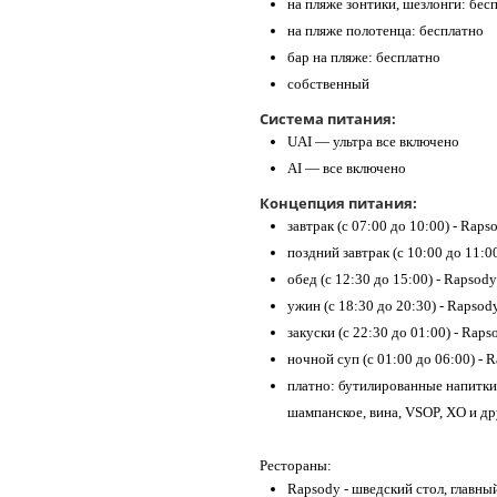
на пляже зонтики, шезлонги: бес
на пляже полотенца: бесплатно
бар на пляже: бесплатно
собственный
Система питания:
UAI — ультра все включено
AI — все включено
Концепция питания:
завтрак (с ​07:00 до 10:00) - Raps
поздний завтрак (с 10:00 до 11:0
обед (с 12:30 до 15:00) - Rapsody
ужин (с 18:30 до 20:30) - Rapsod
закуски (с 22:30 до 01:00) - Raps
ночной суп (с 01:00 до 06:00) - 
платно: бутилированные напитки,
шампанское, вина, VSOP, XO и д
Рестораны:
Rapsody - шведский стол, главны