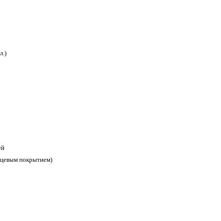
л.)
ей
арцевым покрытием)