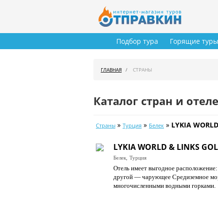
Подбор тура
Горящие тур
ГЛАВНАЯ
СТРАНЫ
Каталог стран и отел
»
»
»
LYKIA WORLD
Страны
Турция
Белек
LYKIA WORLD & LINKS GOL
Белек,
Турция
Отель имеет выгодное расположение:
другой — чарующее Средиземное море
многочисленными водными горками.