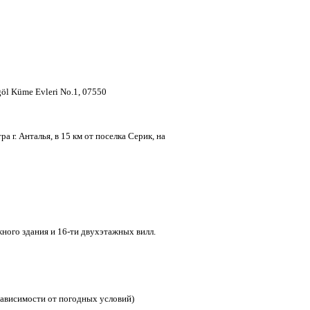
göl Küme Evleri No.1, 07550
ра г. Анталья, в 15 км от поселка Серик, на
ного здания и 16-ти двухэтажных вилл.
зависимости от погодных условий)