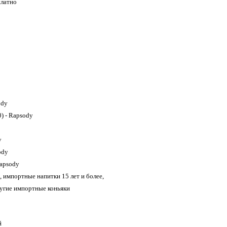
платно
ody
0) - Rapsody
y
ody
Rapsody
 импортные напитки 15 лет и более,
ругие импортные коньяки
й