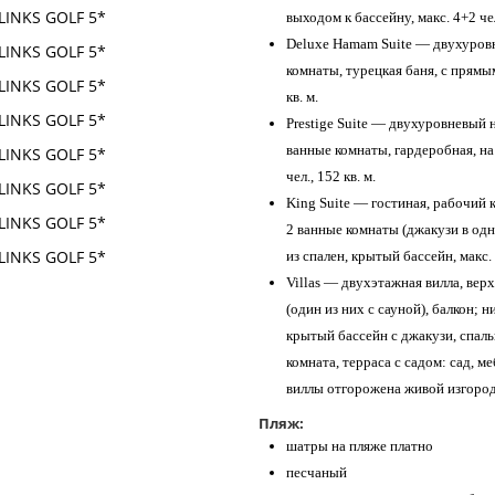
выходом к бассейну, макс. 4+2 чел.
Deluxe Hamam Suite — двухуровн
комнаты, турецкая баня, с прямым
кв. м.
Prestige Suite — двухуровневый н
ванные комнаты, гардеробная, на 
чел., 152 кв. м.
King Suite — гостиная, рабочий к
2 ванные комнаты (джакузи в одн
из спален, крытый бассейн, макс. 6
Villas — двухэтажная вилла, вер
(один из них с сауной), балкон; 
крытый бассейн с джакузи, спаль
комната, терраса с садом: сад, м
виллы отгорожена живой изгородью
Пляж:
шатры на пляже платно
песчаный