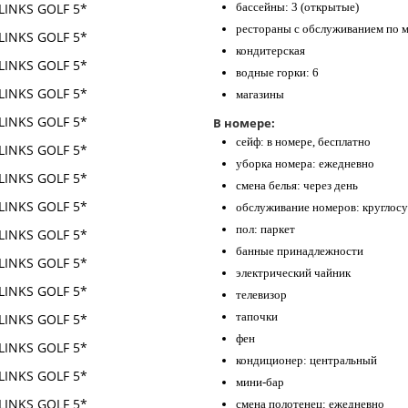
бассейны: 3 (открытые)
рестораны с обслуживанием по 
кондитерская
водные горки: 6
магазины
В номере:
сейф: в номере, бесплатно
уборка номера: ежедневно
смена белья: через день
обслуживание номеров: круглосу
пол: паркет
банные принадлежности
электрический чайник
телевизор
тапочки
фен
кондиционер: центральный
мини-бар
смена полотенец: ежедневно