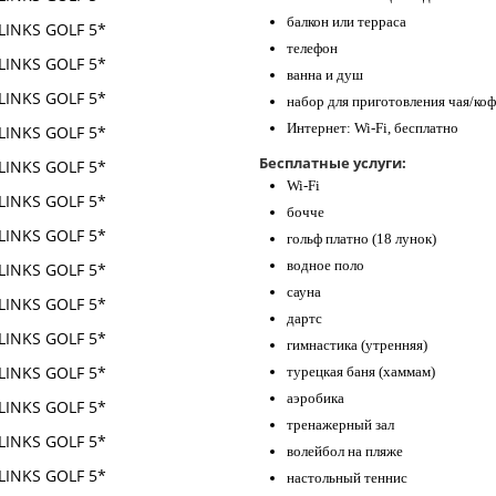
балкон или терраса
телефон
ванна и душ
набор для приготовления чая/коф
Интернет: Wi-Fi, бесплатно
Бесплатные услуги:
Wi-Fi
бочче
гольф платно (18 лунок)
водное поло
сауна
дартс
гимнастика (утренняя)
турецкая баня (хаммам)
аэробика
тренажерный зал
волейбол на пляже
настольный теннис