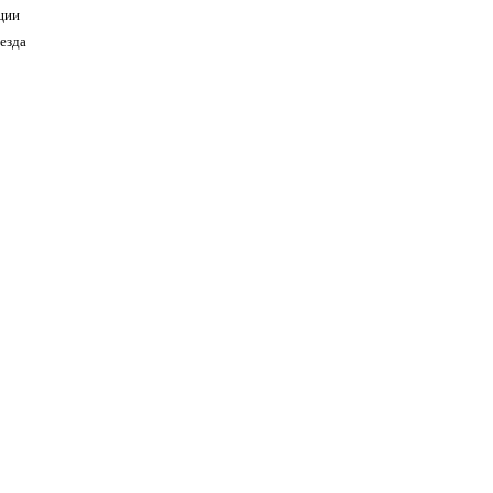
ции
езда