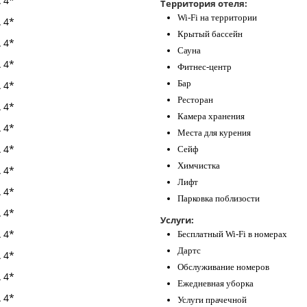
Территория отеля:
Wi-Fi на территории
Крытый бассейн
Сауна
Фитнес-центр
Бар
Ресторан
Камера хранения
Места для курения
Сейф
Химчистка
Лифт
Парковка поблизости
Услуги:
Бесплатный Wi-Fi в номерах
Дартс
Обслуживание номеров
Ежедневная уборка
Услуги прачечной