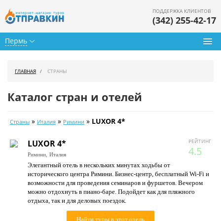
ПОДДЕРЖКА КЛИЕНТОВ
(342) 255-42-17
Пермь
Туры из Перми
ГЛАВНАЯ
СТРАНЫ
Подбор тура
Каталог стран и отелей
Горящие туры
»
»
»
LUXOR 4*
Страны
Италия
Римини
Календарь туров
РЕЙТИНГ
LUXOR 4*
Цены дня
4.5
Римини,
Италия
Элегантный отель в нескольких минутах ходьбы от
Страны
исторического центра Римини. Бизнес-центр, бесплатный Wi-Fi и
возможности для проведения семинаров и фуршетов. Вечером
Как купить
можно отдохнуть в пиано-баре. Подойдет как для пляжного
отдыха, так и для деловых поездок.
О нас
Найти туры в этот отель