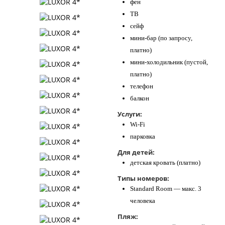
фен
ТВ
сейф
мини-бар (по запросу,
платно)
мини-холодильник (пустой,
платно)
телефон
балкон
Услуги:
Wi-Fi
парковка
Для детей:
детская кровать (платно)
Типы номеров:
Standard Room — макс. 3
человека
Пляж: