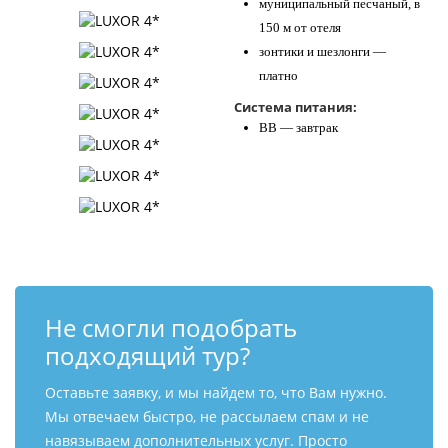
муниципальный песчаный, в
150 м от отеля
зонтики и шезлонги —
платно
Система питания:
BB — завтрак
Не смогли подобрать
подходящий тур?
Оставьте заявку, и мы найдем то, что Вам нужно.
Мы отвечаем быстро, не рассылаем спам и не
навязываем дополнительных услуг. Просто