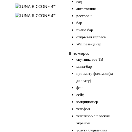
сад
автостоянка
ресторан
бар
пиано бар
открытая терраса
Wellness-центр
В номере:
спутниковое ТВ
мини-бар
просмотр фильмов (за
доплату)
фен
сейф
кондиционер
телефон
телевизор с плоским
экраном
услуги будильника