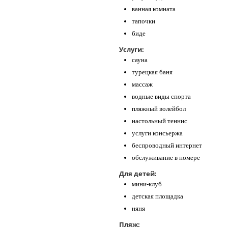
ванная комната
тапочки
биде
Услуги:
сауна
турецкая баня
массаж
водные виды спорта
пляжный волейбол
настольный теннис
услуги консьержа
беспроводный интернет
обслуживание в номере
Для детей:
мини-клуб
детская площадка
няня
Пляж: