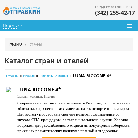
ПОДДЕРЖКА КЛИЕНТОВ
(342) 255-42-17
Пермь
Туры из Перми
ГЛАВНАЯ
СТРАНЫ
Подбор тура
Каталог стран и отелей
Горящие туры
»
»
»
LUNA RICCONE 4*
Страны
Италия
Эмилия-Романья
Календарь туров
LUNA RICCONE 4*
Цены дня
Эмилия-Романья,
Италия
Современный гостиничный комплекс в Риччоне, расположенный
Страны
вблизи пляжа, в нескольких минутах на транспорте от аквапарка.
Для гостей - просторные светлые номера, оформленные со
Как купить
вкусом, СПА-процедуры, ресторан итальянской кухни. Хорошо
подойдет для расслабленного отдыха на популярном побережье,
О нас
приятных романтических каникул с пользой для здоровья.