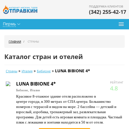
ПОДДЕРЖКА КЛИЕНТОВ
(342) 255-42-17
Пермь
Туры из Перми
ГЛАВНАЯ
СТРАНЫ
Подбор тура
Каталог стран и отелей
Горящие туры
»
»
»
LUNA BIBIONE 4*
Страны
Италия
Бибионе
Календарь туров
РЕЙТИНГ
LUNA BIBIONE 4*
Цены дня
4.8
Бибионе,
Италия
Красивое 8-этажное здание отеля расположено в
Страны
центре города, в 300 метрах от СПА центра. Большинство
номеров с террасой и видом на море. 2 бассейна — детский и
Как купить
взрослый, аэробика, тренажерный зал, развлекательная
программа. Для детей есть игровая комната и площадка. Частный
О нас
пляж с лежаками и зонтами находится в 50 м от отеля.