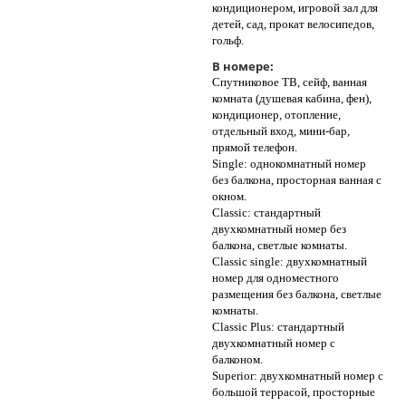
кондиционером, игровой зал для
детей, сад, прокат велосипедов,
гольф.
В номере:
Спутниковое ТВ, сейф, ванная
комната (душевая кабина, фен),
кондиционер, отопление,
отдельный вход, мини-бар,
прямой телефон.
Single: однокомнатный номер
без балкона, просторная ванная с
окном.
Classic: стандартный
двухкомнатный номер без
балкона, светлые комнаты.
Classic single: двухкомнатный
номер для одноместного
размещения без балкона, светлые
комнаты.
Classic Plus: стандартный
двухкомнатный номер с
балконом.
Superior: двухкомнатный номер с
большой террасой, просторные