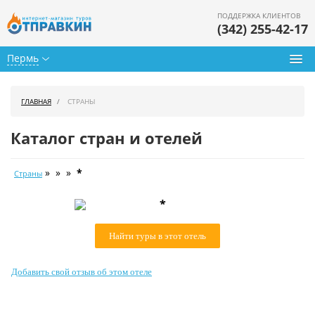
ПОДДЕРЖКА КЛИЕНТОВ
(342) 255-42-17
Пермь
Туры из Перми
ГЛАВНАЯ
СТРАНЫ
Подбор тура
Каталог стран и отелей
Горящие туры
» » »
*
Страны
Календарь туров
*
Цены дня
Найти туры в этот отель
Страны
Как купить
Добавить свой отзыв об этом отеле
О нас