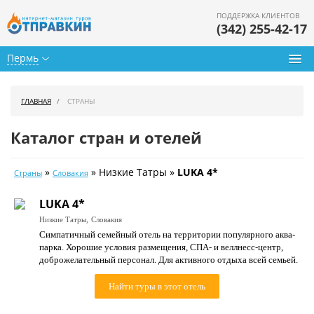
ПОДДЕРЖКА КЛИЕНТОВ
(342) 255-42-17
Пермь
Туры из Перми
ГЛАВНАЯ
СТРАНЫ
Подбор тура
Каталог стран и отелей
Горящие туры
»
» Низкие Татры »
LUKA 4*
Страны
Словакия
Календарь туров
LUKA 4*
Цены дня
Низкие Татры,
Словакия
Симпатичный семейный отель на территории популярного аква-
Страны
парка. Хорошие условия размещения, СПА- и веллнесс-центр,
доброжелательный персонал. Для активного отдыха всей семьей.
Как купить
Найти туры в этот отель
О нас