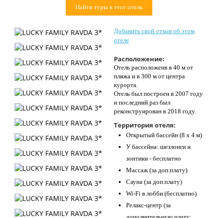
Найти туры в этот отель
Контакты
Добавить свой отзыв об этом
отеле
Расположение:
Отель расположенв в 40 м от
пляжа и в 300 м от центра
курорта.
Отель был построен в 2007 году
и последний раз был
реконструирован в 2018 году.
Территория отеля:
Открытый бассейн (8 х 4 м)
У бассейна: шезлонги и
зонтики - бесплатно
Массаж (за доп.плату)
Сауна (за доп.плату)
Wi-Fi в лобби (бесплатно)
Релакс-центр (за
дополнительную плату;