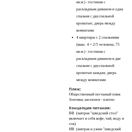
кв.м.) - гостиная с
раскладным диваном и одна
спальня с двуспальной
кроватью; дверь между
комнатами
4 квартиры с 2 спальнями
(макс. 4 + 2/5 человека, 75
кв.м.) - гостиная с
раскладным диваном и две
спальни с двуспальной
кроватью каждая; дверь
между комнатами
Пляж:
Общественный песчаный пляж
Зонтики, шезлонги - платно
Концепция питания:
BB (завтрак "шведский стол"
включает в себя кофе, чай, воду и
сок)
HB (завтрак и ужин "шведский