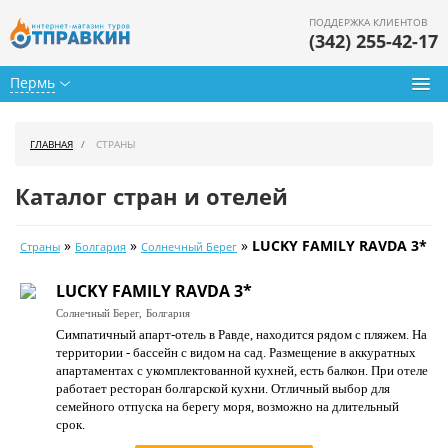
ПОДДЕРЖКА КЛИЕНТОВ
(342) 255-42-17
Пермь
Туры из Перми
ГЛАВНАЯ
СТРАНЫ
Подбор тура
Каталог стран и отелей
Горящие туры
»
»
»
LUCKY FAMILY RAVDA 3*
Страны
Болгария
Солнечный Берег
Календарь туров
LUCKY FAMILY RAVDA 3*
Цены дня
Солнечный Берег,
Болгария
Симпатичный апарт-отель в Равде, находится рядом с пляжем. На
Страны
территории - бассейн с видом на сад. Размещение в аккуратных
апартаментах с укомплектованной кухней, есть балкон. При отеле
Как купить
работает ресторан болгарской кухни. Отличный выбор для
семейного отпуска на берегу моря, возможно на длительный
О нас
срок.