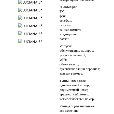
В номере:
TV;
фен;
телефон;
санузел;
ванная комната;
кондиционер;
балкон.
Услуги:
обслуживание номеров;
услуги прачечной;
WiFi;
обмен валют;
русскоговорящий персонал;
завтрак в номер.
Типы номеров:
одноместный номер;
двухместный номер;
трехместный номер;
четырехместный номер.
Концепция питания:
все включено.