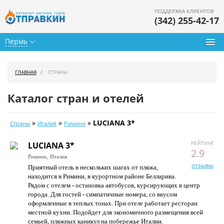
ПОДДЕРЖКА КЛИЕНТОВ
(342) 255-42-17
Пермь
Туры из Перми
ГЛАВНАЯ
СТРАНЫ
Подбор тура
Каталог стран и отелей
Горящие туры
»
»
»
LUCIANA 3*
Страны
Италия
Римини
Календарь туров
РЕЙТИНГ
LUCIANA 3*
Цены дня
2.9
Римини,
Италия
отзывы
Приятный отель в нескольких шагах от пляжа,
Страны
находится в Римини, в курортном районе Белларива.
Рядом с отелем - остановка автобусов, курсирующих в центр
Как купить
города. Для гостей - симпатичные номера, со вкусом
оформленные в теплых тонах. При отеле работает ресторан
О нас
местной кухни. Подойдет для экономичного размещения всей
семьей, пляжных каникул на побережье Италии.