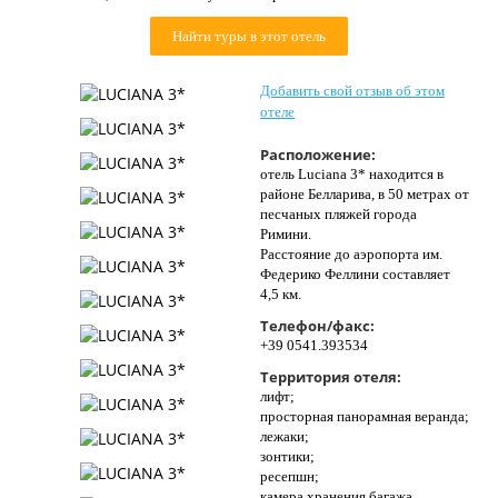
Контакты
Найти туры в этот отель
Добавить свой отзыв об этом
отеле
Расположение:
отель Luciana 3* находится в
районе Белларива, в 50 метрах от
песчаных пляжей города
Римини.
Расстояние до аэропорта им.
Федерико Феллини составляет
4,5 км.
Телефон/факс:
+39 0541.393534
Территория отеля:
лифт;
просторная панорамная веранда;
лежаки;
зонтики;
ресепшн;
камера хранения багажа.